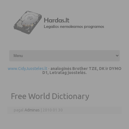
Pereiti prie turinio
www.CidyJuosteles.lt
-
analoginės Brother TZE, DK ir DYMO
D1, Letratag juostelės.
Free World Dictionary
pagal
Adminas
|
2010 01 30