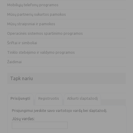
Mobiliųjų telefonų programos
Mūsų partnerių sukurtos pamokos
Mūsų straipsniai ir pamokos
Operacinės sistemos spartinimo programos
Šriftai ir simboliai
Tinklo stebėjimo ir valdymo programos
Žaidimai
Tapk nariu
Prisijungti
Registruotis
Atkurti slaptažodį
Prisijungimui įveskite savo vartotojo vardą bei slaptažodį.
Jūsų vardas: