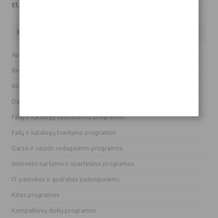
El. paštas: info(eta)hardas.lt
Kategorijos
Apsaugos programos
Bendravimo programos
Biurui skirti įrankiai ir programos
Darbalaukio programos
Failų ir katalogų suspaudimo programos
Failų ir katalogų tvarkymo programos
Garso ir vaizdo redagavimo programos
Interneto naršymo ir spartinimo programos
IT pamokos ir gudrybės pažengusiems
Kitos programos
Kompaktinių diskų programos