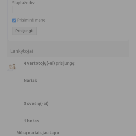
Slaptažodis:
Prisiminti mane
Lankytojai
4 vartotojų(-ai)
prisijungę:
Nariai:
3 svečių(-ai)
1 botas
Mūsų nariais jau tapo