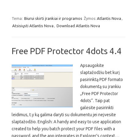
Tema:
Biurui skirti įrankiai ir programos
Žymos:
Atlantis Nova
,
Atsisiųsti Atlantis Nova
,
Download Atlantis Nova
Free PDF Protector 4dots 4.4
Apsaugokite
slaptažodžiu bet kurį
pasirinktą PDF formato
dokumentą su įrankiu
„Free PDF Protector
4dots“. Taip pat
galėsite pasirinkti
leidimus, t.y ką galima daryti su dokumentu jei neįvesite
slaptažodžio. English: A handy and easy to use application
created to help you batch protect your PDF files with a
password, and the app integrates in Explorer’s context…