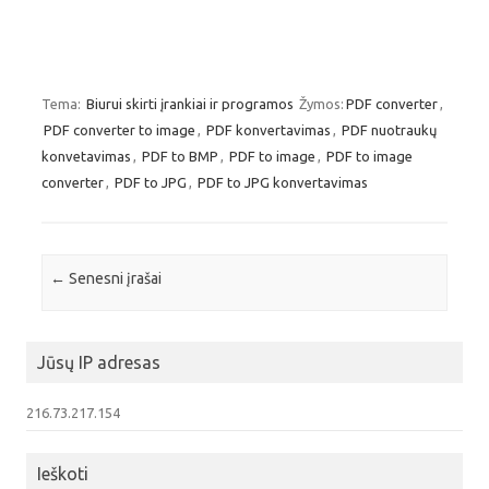
Tema:
Biurui skirti įrankiai ir programos
Žymos:
PDF converter
,
PDF converter to image
,
PDF konvertavimas
,
PDF nuotraukų
konvetavimas
,
PDF to BMP
,
PDF to image
,
PDF to image
converter
,
PDF to JPG
,
PDF to JPG konvertavimas
Įrašo navigacija
←
Senesni įrašai
Jūsų IP adresas
216.73.217.154
Ieškoti