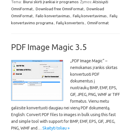
Tema:
Biurui skirti įrankiai ir programos
Žymos:
Atsisiųsti
OmniFormat
,
Download free OmniFormat
,
Download
OmniFormat
,
Failo konvertavimas
,
Failų konvertavimas
,
Failų
konvertavimo programa
,
Failų konverteris
,
OmniFormat
PDF Image Magic 3.5
„PDF Image Magic“ –
nemokamas įrankis skirtas
konvertuoti PDF
dokumentus į
nuotraukų BMP, EMF, EPS,
GIF, JPEG, PNG, WMF ar TIFF
formatus. Vienu metu
galėsite konvertuoti daugiau nei vieną PDF dokumentą.
English: Convert PDF files to images in bulk using this fast
and simple tool with support for BMP, EMF, EPS, GIF, JPEG,
PNG, WMF and…
Skaityti toliau »