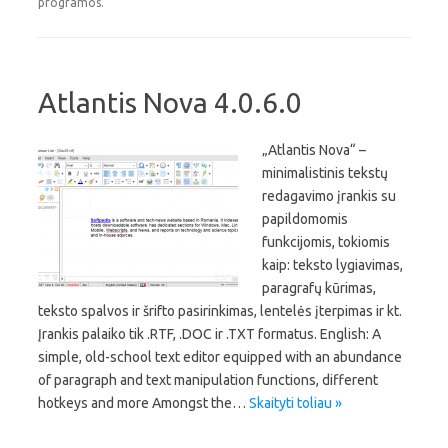
programos.
Atlantis Nova 4.0.6.0
„Atlantis Nova“ –
minimalistinis tekstų
redagavimo įrankis su
papildomomis
funkcijomis, tokiomis
kaip: teksto lygiavimas,
paragrafų kūrimas,
teksto spalvos ir šrifto pasirinkimas, lentelės įterpimas ir kt.
Įrankis palaiko tik .RTF, .DOC ir .TXT formatus. English: A
simple, old-school text editor equipped with an abundance
of paragraph and text manipulation functions, different
hotkeys and more Amongst the…
Skaityti toliau »