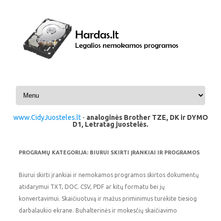
Pereiti prie turinio
www.CidyJuosteles.lt
-
analoginės Brother TZE, DK ir DYMO
D1, Letratag juostelės.
PROGRAMŲ KATEGORIJA:
BIURUI SKIRTI ĮRANKIAI IR PROGRAMOS
Biurui skirti įrankiai ir nemokamos programos skirtos dokumentų
atidarymui TXT, DOC. CSV, PDF ar kitų formatu bei jų
konvertavimui. Skaičiuotuvą ir mažus priminimus turėkite tiesiog
darbalaukio ekrane. Buhalterinės ir mokesčių skaičiavimo