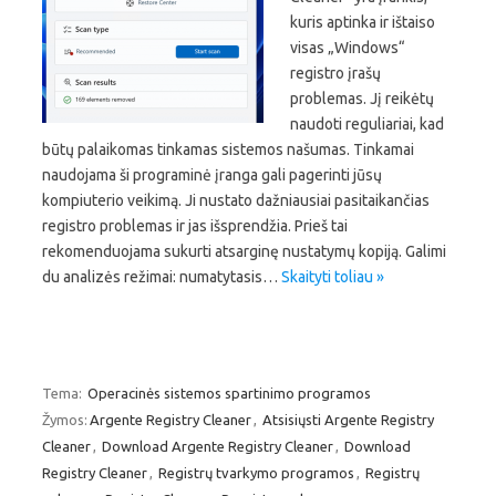
kuris aptinka ir ištaiso
visas „Windows“
registro įrašų
problemas. Jį reikėtų
naudoti reguliariai, kad
būtų palaikomas tinkamas sistemos našumas. Tinkamai
naudojama ši programinė įranga gali pagerinti jūsų
kompiuterio veikimą. Ji nustato dažniausiai pasitaikančias
registro problemas ir jas išsprendžia. Prieš tai
rekomenduojama sukurti atsarginę nustatymų kopiją. Galimi
du analizės režimai: numatytasis…
Skaityti toliau »
Tema:
Operacinės sistemos spartinimo programos
Žymos:
Argente Registry Cleaner
,
Atsisiųsti Argente Registry
Cleaner
,
Download Argente Registry Cleaner
,
Download
Registry Cleaner
,
Registrų tvarkymo programos
,
Registrų