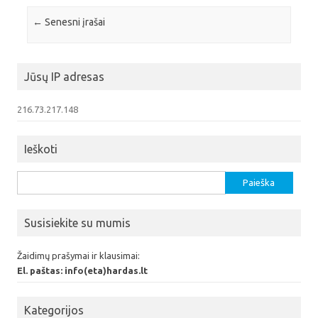
Įrašo navigacija
←
Senesni įrašai
Jūsų IP adresas
216.73.217.148
Ieškoti
Ieškoti:
Susisiekite su mumis
Žaidimų prašymai ir klausimai:
El. paštas: info(eta)hardas.lt
Kategorijos