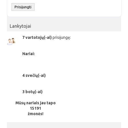
Lankytojai
7 vartotojų(-ai)
prisijungę:
Nariai:
4 svečių(-ai)
3 botų(-ai)
Mūsų nariais jau tapo
15191
žmonės!