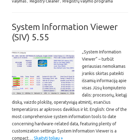
valymas
,
Registry Cleaner
,
Rregistrų valymo programa
System Information Viewer
(SIV) 5.55
„System Information
Viewer“ – turbūt
geriausias nemokamas
įrankis skirtas pateikti
išsamią informaciją apie
visas Jūsų kompiuterio
dalis: procesorių, kietąjį
diską, vaizdo plokštę, operatyviąją atmintį, esančius
temperatūros ar apkrovos daviklius ir kt. English: One of the
most comprehensive system information tools to date
concerning hardware-related data, featuring plenty of
customization settings System Information Viewer is a
compact…
Skaityti toliau »