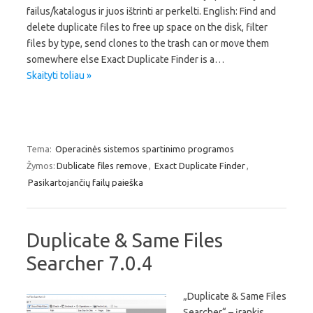
failus/katalogus ir juos ištrinti ar perkelti. English: Find and
delete duplicate files to free up space on the disk, filter
files by type, send clones to the trash can or move them
somewhere else Exact Duplicate Finder is a…
Skaityti toliau »
Tema:
Operacinės sistemos spartinimo programos
Žymos:
Dublicate files remove
,
Exact Duplicate Finder
,
Pasikartojančių failų paieška
Duplicate & Same Files
Searcher 7.0.4
„Duplicate & Same Files
Searcher“ – įrankis,