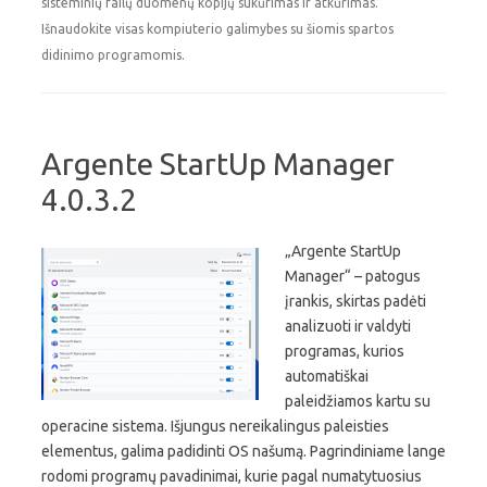
sisteminių failų duomenų kopijų sukūrimas ir atkūrimas.
Išnaudokite visas kompiuterio galimybes su šiomis spartos
didinimo programomis.
Argente StartUp Manager
4.0.3.2
„Argente StartUp
Manager“ – patogus
įrankis, skirtas padėti
analizuoti ir valdyti
programas, kurios
automatiškai
paleidžiamos kartu su
operacine sistema. Išjungus nereikalingus paleisties
elementus, galima padidinti OS našumą. Pagrindiniame lange
rodomi programų pavadinimai, kurie pagal numatytuosius