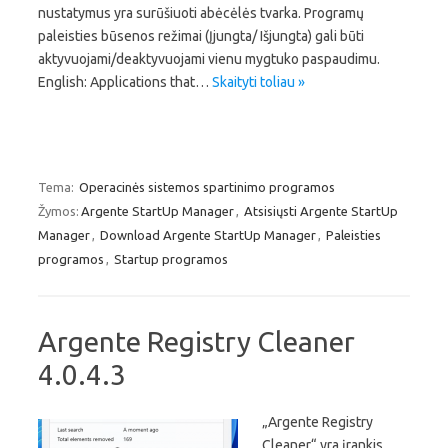
nustatymus yra surūšiuoti abėcėlės tvarka. Programų
paleisties būsenos režimai (Įjungta/ Išjungta) gali būti
aktyvuojami/deaktyvuojami vienu mygtuko paspaudimu.
English: Applications that…
Skaityti toliau »
Tema:
Operacinės sistemos spartinimo programos
Žymos:
Argente StartUp Manager
,
Atsisiųsti Argente StartUp
Manager
,
Download Argente StartUp Manager
,
Paleisties
programos
,
Startup programos
Argente Registry Cleaner
4.0.4.3
„Argente Registry
Cleaner“ yra įrankis,