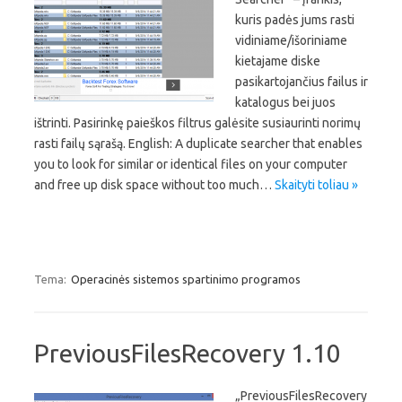
kuris padės jums rasti
vidiniame/išoriniame
kietajame diske
pasikartojančius failus ir
katalogus bei juos
ištrinti. Pasirinkę paieškos filtrus galėsite susiaurinti norimų
rasti failų sąrašą. English: A duplicate searcher that enables
you to look for similar or identical files on your computer
and free up disk space without too much…
Skaityti toliau »
Tema:
Operacinės sistemos spartinimo programos
PreviousFilesRecovery 1.10
„PreviousFilesRecovery