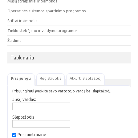
Mūsų straipsniai ir pamokos
Operacinės sistemos spartinimo programos
Šriftai ir simboliai
Tinklo stebėjimo ir valdymo programos
Žaidimai
Tapk nariu
Prisijungti
Registruotis
Atkurti slaptažodį
Prisijungimui įveskite savo vartotojo vardą bei slaptažodį.
Jūsų vardas:
Slaptažodis:
Prisiminti mane