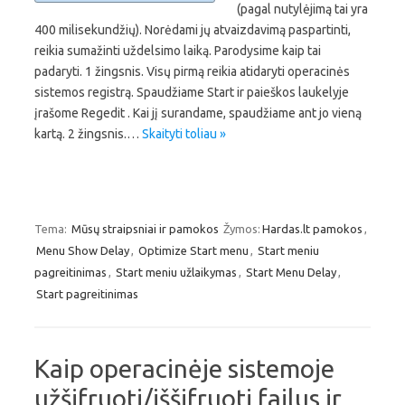
(pagal nutylėjimą tai yra
400 milisekundžių). Norėdami jų atvaizdavimą paspartinti,
reikia sumažinti uždelsimo laiką. Parodysime kaip tai
padaryti. 1 žingsnis. Visų pirmą reikia atidaryti operacinės
sistemos registrą. Spaudžiame Start ir paieškos laukelyje
įrašome Regedit . Kai jį surandame, spaudžiame ant jo vieną
kartą. 2 žingsnis.…
Skaityti toliau »
Tema:
Mūsų straipsniai ir pamokos
Žymos:
Hardas.lt pamokos
,
Menu Show Delay
,
Optimize Start menu
,
Start meniu
pagreitinimas
,
Start meniu užlaikymas
,
Start Menu Delay
,
Start pagreitinimas
Kaip operacinėje sistemoje
užšifruoti/iššifruoti failus ir