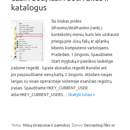
katalogus
Šis triukas pridės
šifravimo/dešifravimo įrankį į
kontekstinį meniu, kuris leis uždrausti
prieigą prie Jūsų failų ar aplankų
kitiems kompiuterio vartotojams.
Pradedam. 1 žingsnis. Spaudžiame
Start mygtuką ir paieškos laukelyje
įrašome regedit . Sąraše atsiradus regedit ikonėlei ant
jos paspaudžiame vieną kartą. 2 žingsnis. Atsidarė naujas
langas su visais operacinėje sistemoje esančiais registrų
įrašais. Spaudžiame HKEY_CURRENT_USER
arba HKEY_CURRENT_USERS…
Skaityti toliau »
Tema:
Mūsų straipsniai ir pamokos
Žymos:
Decrypting files or