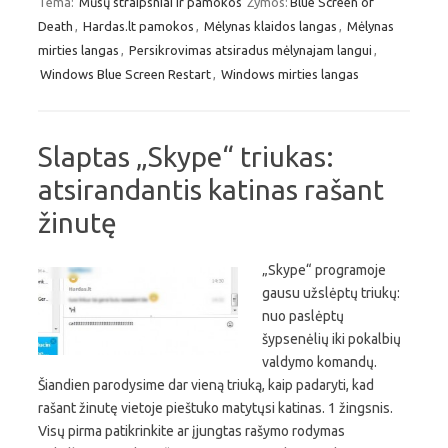
Tema:
Mūsų straipsniai ir pamokos
Žymos:
Blue Screen of
Death
,
Hardas.lt pamokos
,
Mėlynas klaidos langas
,
Mėlynas
mirties langas
,
Persikrovimas atsiradus mėlynajam langui
,
Windows Blue Screen Restart
,
Windows mirties langas
Slaptas „Skype“ triukas:
atsirandantis katinas rašant
žinutę
„Skype“ programoje
gausu užslėptų triukų:
nuo paslėptų
šypsenėlių iki pokalbių
valdymo komandų.
Šiandien parodysime dar vieną triuką, kaip padaryti, kad
rašant žinutę vietoje pieštuko matytųsi katinas. 1 žingsnis.
Visų pirma patikrinkite ar įjungtas rašymo rodymas