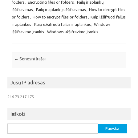
folders
,
Encrypting files or folders
,
Failų ir aplankų
iššifravimas
,
Failų ir aplankų užšifravimas
,
How to decrypt files
or folders
,
How to encrypt files or folders
,
Kaip iššifruoti failus
ir aplankus
,
Kaip užšifruoti failus ir aplankus
,
Windows
iššifravimo įrankis
,
Windows užšifravimo įrankis
Įrašo navigacija
←
Senesni įrašai
Jūsų IP adresas
216.73.217.175
Ieškoti
Ieškoti: