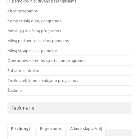
IT pamokos ir gudrybės pažengusiems
Kitos programos
Kompaktinių diskų programos
Mobiliųjų telefonų programos
Mūsų partnerių sukurtos pamokos
Mūsų straipsniai ir pamokos
Operacinės sistemos spartinimo programos
Šriftai ir simboliai
Tinklo stebėjimo ir valdymo programos
Žaidimai
Tapk nariu
Prisijungti
Registruotis
Atkurti slaptažodį