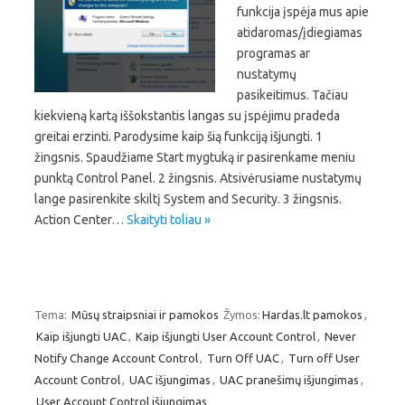
funkcija įspėja mus apie
atidaromas/įdiegiamas
programas ar
nustatymų
pasikeitimus. Tačiau
kiekvieną kartą iššokstantis langas su įspėjimu pradeda
greitai erzinti. Parodysime kaip šią funkciją išjungti. 1
žingsnis. Spaudžiame Start mygtuką ir pasirenkame meniu
punktą Control Panel. 2 žingsnis. Atsivėrusiame nustatymų
lange pasirenkite skiltį System and Security. 3 žingsnis.
Action Center…
Skaityti toliau »
Tema:
Mūsų straipsniai ir pamokos
Žymos:
Hardas.lt pamokos
,
Kaip išjungti UAC
,
Kaip išjungti User Account Control
,
Never
Notify Change Account Control
,
Turn Off UAC
,
Turn off User
Account Control
,
UAC išjungimas
,
UAC pranešimų išjungimas
,
User Account Control išjungimas