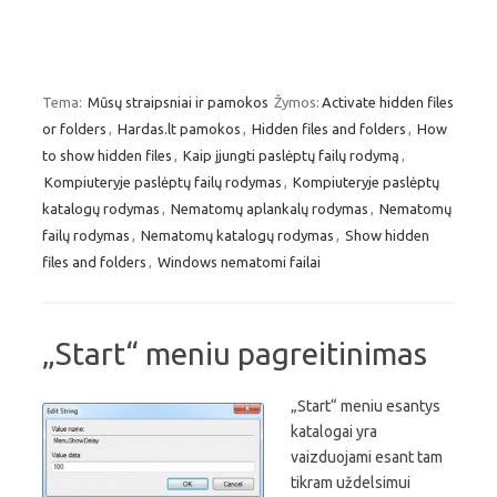
Tema:
Mūsų straipsniai ir pamokos
Žymos:
Activate hidden files
or folders
,
Hardas.lt pamokos
,
Hidden files and folders
,
How
to show hidden files
,
Kaip įjungti paslėptų failų rodymą
,
Kompiuteryje paslėptų failų rodymas
,
Kompiuteryje paslėptų
katalogų rodymas
,
Nematomų aplankalų rodymas
,
Nematomų
failų rodymas
,
Nematomų katalogų rodymas
,
Show hidden
files and folders
,
Windows nematomi failai
„Start“ meniu pagreitinimas
„Start“ meniu esantys
katalogai yra
vaizduojami esant tam
tikram uždelsimui