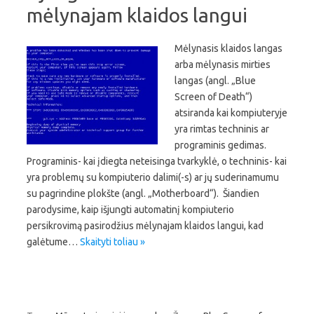
mėlynajam klaidos langui
Mėlynasis klaidos langas
arba mėlynasis mirties
langas (angl. „Blue
Screen of Death“)
atsiranda kai kompiuteryje
yra rimtas techninis ar
programinis gedimas.
Programinis- kai įdiegta neteisinga tvarkyklė, o techninis- kai
yra problemų su kompiuterio dalimi(-s) ar jų suderinamumu
su pagrindine plokšte (angl. „Motherboard“). Šiandien
parodysime, kaip išjungti automatinį kompiuterio
persikrovimą pasirodžius mėlynajam klaidos langui, kad
galėtume…
Skaityti toliau »