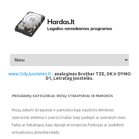
Pereiti prie turinio
www.CidyJuosteles.lt
-
analoginės Brother TZE, DK ir DYMO
D1, Letratag juostelės.
PROGRAMŲ KATEGORIJA:
MŪSŲ STRAIPSNIAI IR PAMOKOS
Mūsų sukurti straipsniai ir pamokos kaip naudotis Windows
operacine sistema ir įvairūs triukai: kaip paslėpti ar pamatyti visus
failus ar katalogus, kaip išjungti erzinančias funkcijas ar padidinti
virtualiosios atminties kiekį.