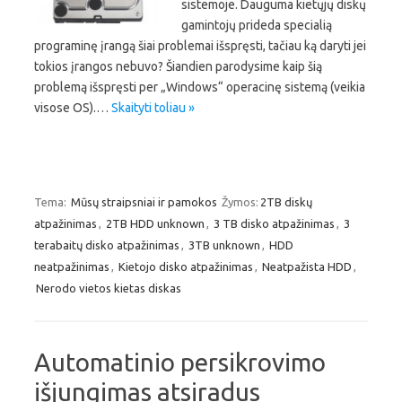
sistemoje. Dauguma kietųjų diskų
gamintojų prideda specialią
programinę įrangą šiai problemai išspręsti, tačiau ką daryti jei
tokios įrangos nebuvo? Šiandien parodysime kaip šią
problemą išspręsti per „Windows“ operacinę sistemą (veikia
visose OS).…
Skaityti toliau »
Tema:
Mūsų straipsniai ir pamokos
Žymos:
2TB diskų
atpažinimas
,
2TB HDD unknown
,
3 TB disko atpažinimas
,
3
terabaitų disko atpažinimas
,
3TB unknown
,
HDD
neatpažinimas
,
Kietojo disko atpažinimas
,
Neatpažista HDD
,
Nerodo vietos kietas diskas
Automatinio persikrovimo
išjungimas atsiradus