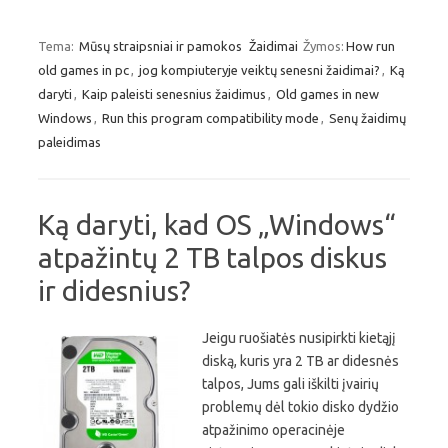
Tema:
Mūsų straipsniai ir pamokos
Žaidimai
Žymos:
How run
old games in pc
,
jog kompiuteryje veiktų senesni žaidimai?
,
Ką
daryti
,
Kaip paleisti senesnius žaidimus
,
Old games in new
Windows
,
Run this program compatibility mode
,
Senų žaidimų
paleidimas
Ką daryti, kad OS „Windows“
atpažintų 2 TB talpos diskus
ir didesnius?
Jeigu ruošiatės nusipirkti kietąjį
diską, kuris yra 2 TB ar didesnės
talpos, Jums gali iškilti įvairių
problemų dėl tokio disko dydžio
atpažinimo operacinėje