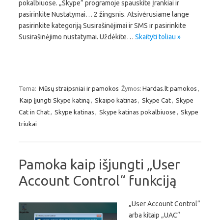
pokalbiuose. „Skype“ programoje spauskite Įrankiai ir
pasirinkite Nustatymai… 2 žingsnis. Atsivėrusiame lange
pasirinkite kategoriją Susirašinėjimai ir SMS ir pasirinkite
Susirašinėjimo nustatymai. Uždėkite…
Skaityti toliau »
Tema:
Mūsų straipsniai ir pamokos
Žymos:
Hardas.lt pamokos
,
Kaip įjungti Skype katiną
,
Skaipo katinas
,
Skype Cat
,
Skype
Cat in Chat
,
Skype katinas
,
Skype katinas pokalbiuose
,
Skype
triukai
Pamoka kaip išjungti „User
Account Control“ funkciją
„User Account Control“
arba kitaip „UAC“