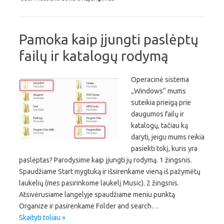
Pamoka kaip įjungti paslėptų
failų ir katalogų rodymą
Operacinė sistema
„Windows“ mums
suteikia prieigą prie
daugumos failų ir
katalogų, tačiau ką
daryti, jeigu mums reikia
pasiekti tokį, kuris yra
paslėptas? Parodysime kaip įjungti jų rodymą. 1 žingsnis.
Spaudžiame Start mygtuką ir išsirenkame vieną iš pažymėtų
laukelių (mes pasirinkome laukelį Music). 2 žingsnis.
Atsivėrusiame langelyje spaudžiame meniu punktą
Organize ir pasirenkame Folder and search…
Skaityti toliau »