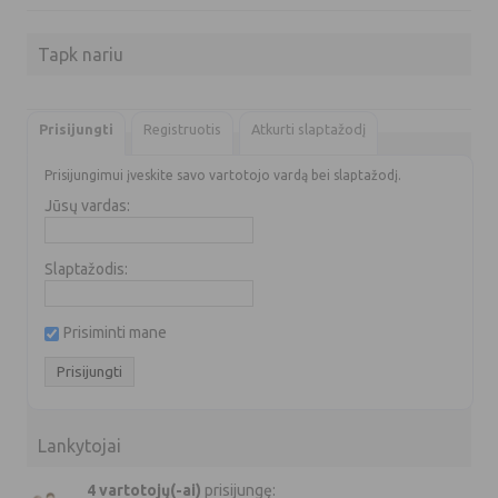
Tapk nariu
Prisijungti
Registruotis
Atkurti slaptažodį
Prisijungimui įveskite savo vartotojo vardą bei slaptažodį.
Jūsų vardas:
Slaptažodis:
Prisiminti mane
Lankytojai
4 vartotojų(-ai)
prisijungę: