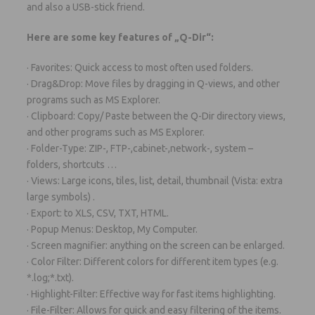
and also a USB-stick friend.
Here are some key features of „Q-Dir“:
· Favorites: Quick access to most often used folders.
· Drag&Drop: Move files by dragging in Q-views, and other
programs such as MS Explorer.
· Clipboard: Copy/ Paste between the Q-Dir directory views,
and other programs such as MS Explorer.
· Folder-Type: ZIP-, FTP-,cabinet-,network-, system –
folders, shortcuts …
· Views: Large icons, tiles, list, detail, thumbnail (Vista: extra
large symbols) .
· Export: to XLS, CSV, TXT, HTML.
· Popup Menus: Desktop, My Computer.
· Screen magnifier: anything on the screen can be enlarged.
· Color Filter: Different colors for different item types (e.g.
*.log;*.txt).
· Highlight-Filter: Effective way for fast items highlighting.
· File-Filter: Allows for quick and easy filtering of the items.