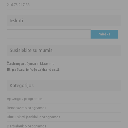
216.73.217.88
Ieškoti
Ieškoti:
Susisiekite su mumis
Žaidimų prašymai ir klausimai:
El. paštas: info(eta)hardas.lt
Kategorijos
Apsaugos programos
Bendravimo programos
Biurui skirti įrankiai ir programos
Darbalaukio programos