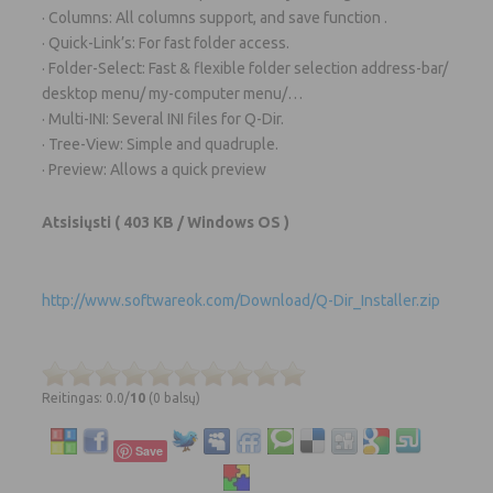
· Columns: All columns support, and save function .
· Quick-Link’s: For fast folder access.
· Folder-Select: Fast & flexible folder selection address-bar/
desktop menu/ my-computer menu/…
· Multi-INI: Several INI files for Q-Dir.
· Tree-View: Simple and quadruple.
· Preview: Allows a quick preview
Atsisiųsti
( 403 KB / Windows OS )
http://www.softwareok.com/Download/Q-Dir_Installer.zip
Reitingas: 0.0/
10
(0 balsų)
Save