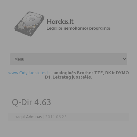
Pereiti prie turinio
www.CidyJuosteles.lt
-
analoginės Brother TZE, DK ir DYMO
D1, Letratag juostelės.
Q-Dir 4.63
pagal
Adminas
|
2011 06 25