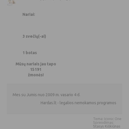
Nariai:
3 svečių(-ai)
1 botas
Mūsų nariais jau tapo
15191
žmonės!
Mes su Jumis nuo 2009 m. vasario 4 d.
Hardas.lt - legalios nemokamos programos
Tema: Iconic One
Sprendimas:
Stasys Kiškiūnas