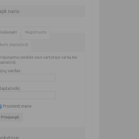
apk nariu
isijungti
Registruotis
kurti slaptažodį
risijungimui įveskite savo vartotojo vardą bei
laptažodį.
ūsų vardas:
laptažodis:
Prisiminti mane
ankytojai