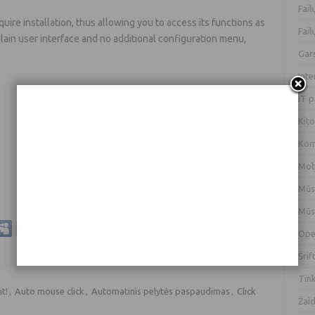
Fai
quire installation, thus allowing you to access its functions as
Fai
 plain user interface and no additional configuration menu,
Gar
Int
IT 
Kit
e
Kom
Mob
Mūs
Mūs
Ope
Šrif
Tin
it!
,
Auto mouse click
,
Automatinis pelytės paspaudimas
,
Click
Žai