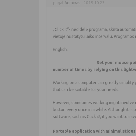
pagal
Adminas
|
2015 10 23
„Click it“- nedidelė programa, skirta automa
vietoje nustatytu laiko intervalu. Programos n
English:
Set your mouse poin
number of times by relying on this light
Working on a computer can greatly simplify
that can be suitable for your needs.
However, sometimes working might involve rep
button every once in a while. Although it is 
software, such as Click it!, if you want to sa
Portable application with minimalistic us