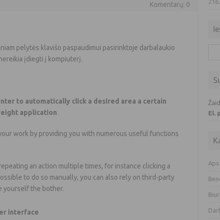
216
Komentarų: 0
Ie
tiniam pelytės klavišo paspaudimui pasirinktoje darbalaukio
Iešk
ereikia įdiegti į kompiuterį.
S
ter to automatically click a desired area a certain
Žaid
weight application
El.
 your work by providing you with numerous useful functions
K
Aps
eating an action multiple times, for instance clicking a
possible to do so manually, you can also rely on third-party
Ben
ve yourself the bother.
Biur
Dar
er interface