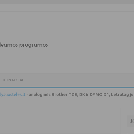
KONTAKTAI
yJuosteles.lt
-
analoginės Brother TZE, DK ir DYMO D1, Letratag ju
J