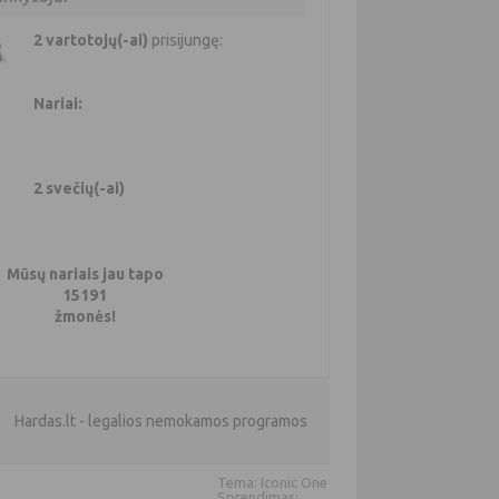
2 vartotojų(-ai)
prisijungę:
Nariai:
2 svečių(-ai)
Mūsų nariais jau tapo
15191
žmonės!
Hardas.lt - legalios nemokamos programos
Tema: Iconic One
Sprendimas: