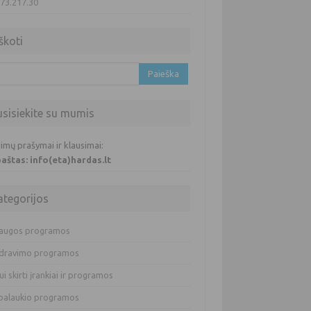
.73.217.30
škoti
oti:
usisiekite su mumis
imų prašymai ir klausimai:
 paštas: info(eta)hardas.lt
ategorijos
augos programos
dravimo programos
ui skirti įrankiai ir programos
balaukio programos