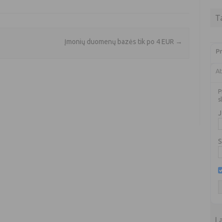
T
Įmonių duomenų bazės tik po 4 EUR
→
Pr
At
P
s
J
S
L