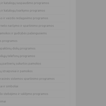
lų ir katalogų suspaudimo programos
lų ir katalogų tvarkymo programos
so ir vaizdo redagavimo programos
erneto naršymo ir spartinimo programos
pamokos ir gudrybės pažengusiems
os programos
paktinių diskų programos
iliųjų telefonų programos
ų partnerių sukurtos pamokos
ų straipsniai ir pamokos
racinės sistemos spartinimo programos
tai ir simboliai
klo stebėjimo ir valdymo programos
dimai