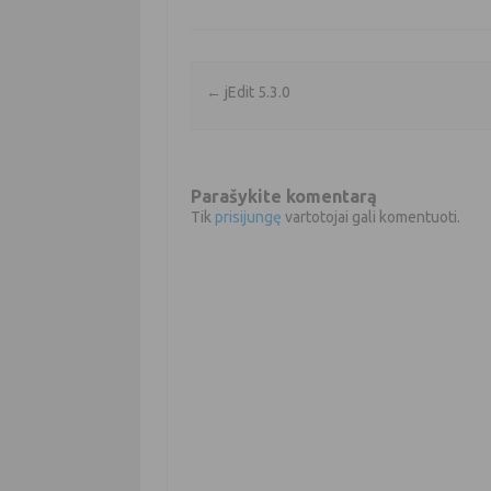
Įrašo navigacija
←
jEdit 5.3.0
Parašykite komentarą
Tik
prisijungę
vartotojai gali komentuoti.