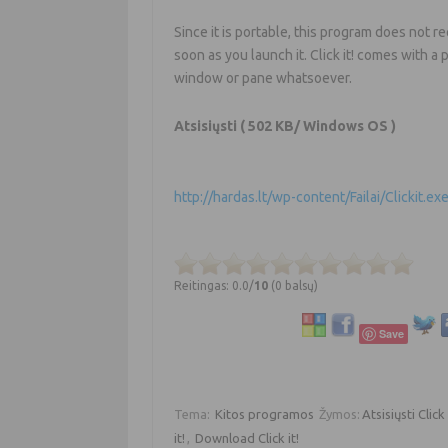
Since it is portable, this program does not re
soon as you launch it. Click it! comes with a
window or pane whatsoever.
Atsisiųsti
( 502 KB/ Windows OS )
http://hardas.lt/wp-content/Failai/Clickit.ex
Reitingas: 0.0/
10
(0 balsų)
Save
Tema:
Kitos programos
Žymos:
Atsisiųsti Click 
it!
,
Download Click it!