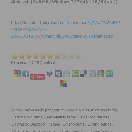
Atsisiųsti
( 24.5 MB / Windows 7 / 7 64 bit / 8 / 8 64 bit )
http://download.microsoft.com/download/1/7/A/17ABABA3
-79C8-4B6D-AA18-
384E33D1B055/CommunityShowcaseAqua3.themepack
Reitingas: 7.0/
10
(1 balsas)
Save
Tema:
Darbalaukio programos
Žymos:
Atsisiųsti ekrano temą
,
Darbalaukio tema
,
Darbalaukio temos
,
Desktop themes
,
Downlaod Desktop Themes
,
Ekrano tema
,
Ekrano temos
,
Ekrano temos nemokamai
,
Ekrano temos pc
,
Free Desktop