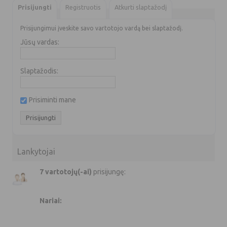
Prisijungti
Registruotis
Atkurti slaptažodį
Prisijungimui įveskite savo vartotojo vardą bei slaptažodį.
Jūsų vardas:
Slaptažodis:
Prisiminti mane
Lankytojai
7 vartotojų(-ai)
prisijungę:
Nariai: