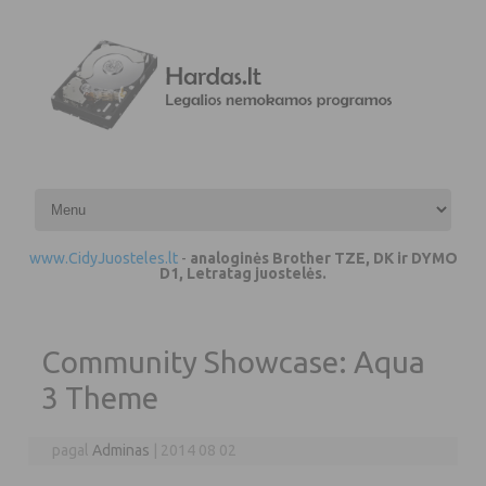
Pereiti prie turinio
www.CidyJuosteles.lt
-
analoginės Brother TZE, DK ir DYMO
D1, Letratag juostelės.
Community Showcase: Aqua
3 Theme
pagal
Adminas
|
2014 08 02