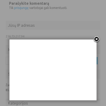
Parašykite komentarą
Tik
prisijungę
vartotojai gali komentuoti.
Jūsų IP adresas
216.73.217.94
Ieškoti
Ieškoti:
Susisiekite su mumis
Žaidimų prašymai ir klausimai:
El. paštas: info(eta)hardas.lt
Kategorijos