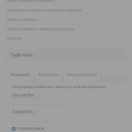
Mūsų straipsniai ir pamokos
Operacinės sistemos spartinimo programos
Šriftai ir simboliai
Tinklo stebėjimo ir valdymo programos
Žaidimai
Tapk nariu
Prisijungti
Registruotis
Atkurti slaptažodį
Prisijungimui įveskite savo vartotojo vardą bei slaptažodį.
Jūsų vardas:
Slaptažodis:
Prisiminti mane