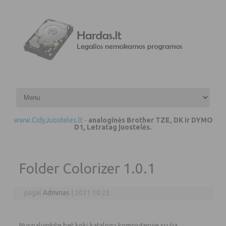
Pereiti prie turinio
www.CidyJuosteles.lt
-
analoginės Brother TZE, DK ir DYMO
D1, Letratag juostelės.
Folder Colorizer 1.0.1
pagal
Adminas
|
2011 10 23
Nuspalvinkite bet kokį katalogą kompiuteryje su šia