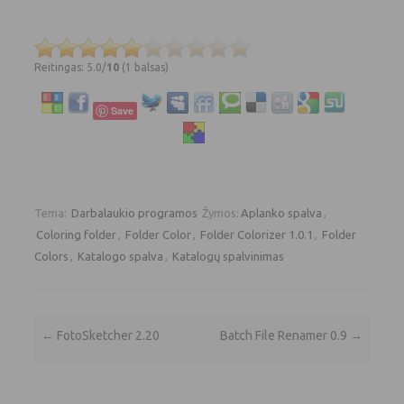
Reitingas: 5.0/
10
(1 balsas)
Save
Tema:
Darbalaukio programos
Žymos:
Aplanko spalva
,
Coloring folder
,
Folder Color
,
Folder Colorizer 1.0.1
,
Folder
Colors
,
Katalogo spalva
,
Katalogų spalvinimas
Įrašo navigacija
←
FotoSketcher 2.20
Batch File Renamer 0.9
→