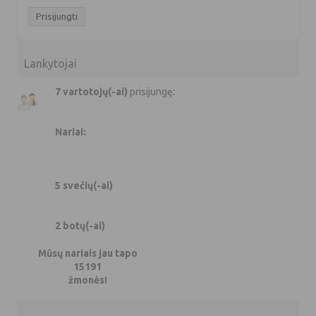
Lankytojai
7 vartotojų(-ai)
prisijungę:
Nariai:
5 svečių(-ai)
2 botų(-ai)
Mūsų nariais jau tapo
15191
žmonės!