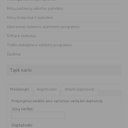
Mūsų partnerių sukurtos pamokos
Mūsų straipsniai ir pamokos
Operacinės sistemos spartinimo programos
Šriftai ir simboliai
Tinklo stebėjimo ir valdymo programos
Žaidimai
Tapk nariu
Prisijungti
Registruotis
Atkurti slaptažodį
Prisijungimui įveskite savo vartotojo vardą bei slaptažodį.
Jūsų vardas:
Slaptažodis: