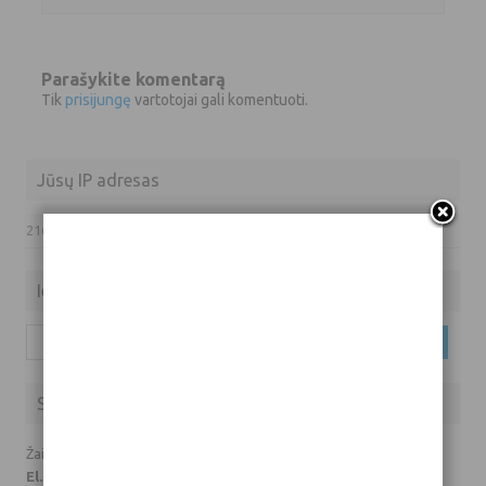
Parašykite komentarą
Tik
prisijungę
vartotojai gali komentuoti.
Jūsų IP adresas
216.73.217.80
Ieškoti
Ieškoti:
Susisiekite su mumis
Žaidimų prašymai ir klausimai:
El. paštas: info(eta)hardas.lt