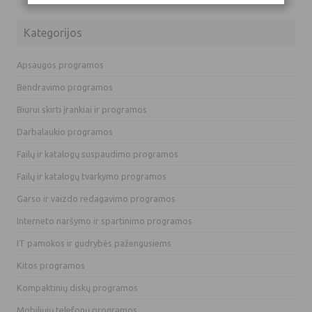
Kategorijos
Apsaugos programos
Bendravimo programos
Biurui skirti įrankiai ir programos
Darbalaukio programos
Failų ir katalogų suspaudimo programos
Failų ir katalogų tvarkymo programos
Garso ir vaizdo redagavimo programos
Interneto naršymo ir spartinimo programos
IT pamokos ir gudrybės pažengusiems
Kitos programos
Kompaktinių diskų programos
Mobiliųjų telefonų programos