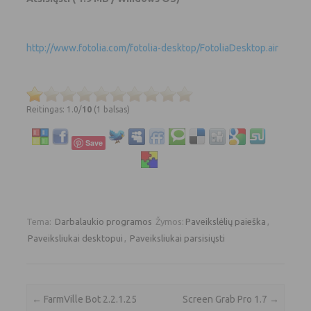
http://www.fotolia.com/fotolia-desktop/FotoliaDesktop.air
Reitingas: 1.0/
10
(1 balsas)
Save
Tema:
Darbalaukio programos
Žymos:
Paveikslėlių paieška
,
Paveiksliukai desktopui
,
Paveiksliukai parsisiųsti
Įrašo navigacija
←
FarmVille Bot 2.2.1.25
Screen Grab Pro 1.7
→