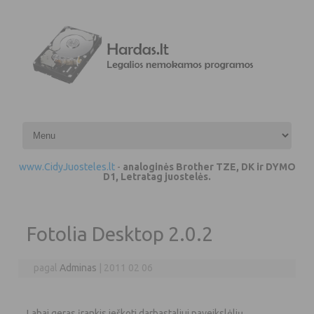
Pereiti prie turinio
www.CidyJuosteles.lt
-
analoginės Brother TZE, DK ir DYMO
D1, Letratag juostelės.
Fotolia Desktop 2.0.2
pagal
Adminas
|
2011 02 06
Labai geras įrankis ieškoti darbastaliui paveikslėlių.