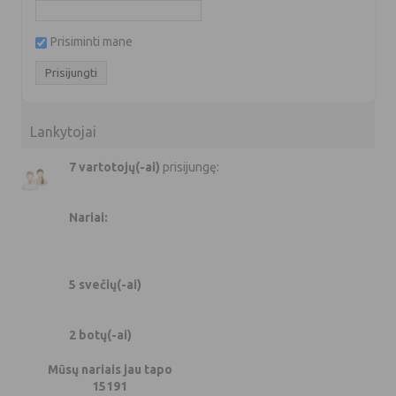
Prisiminti mane
Lankytojai
7 vartotojų(-ai)
prisijungę:
Nariai:
5 svečių(-ai)
2 botų(-ai)
Mūsų nariais jau tapo
15191