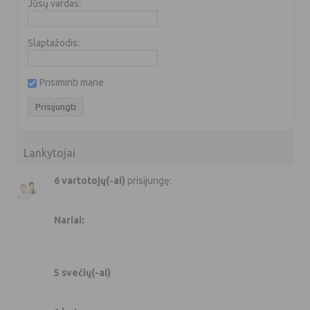
Jūsų vardas:
Slaptažodis:
Prisiminti mane
Lankytojai
6 vartotojų(-ai)
prisijungę:
Nariai:
5 svečių(-ai)