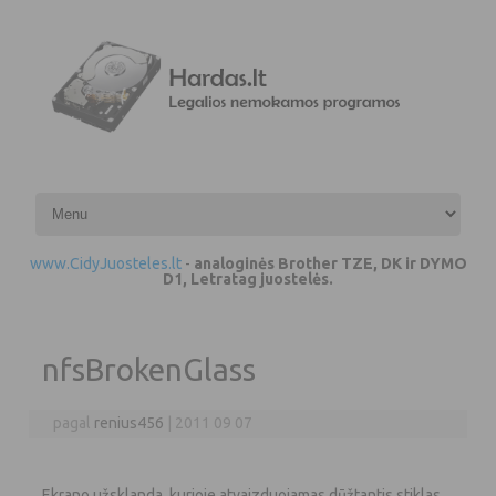
Pereiti prie turinio
www.CidyJuosteles.lt
-
analoginės Brother TZE, DK ir DYMO
D1, Letratag juostelės.
nfsBrokenGlass
pagal
renius456
|
2011 09 07
Ekrano užsklanda, kurioje atvaizduojamas dūžtantis stiklas.