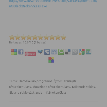
http://www.newfreescreensavers.com/Content/download/
nfsBlackBrokenGlass.exe
Reitingas: 10.0/
10
(1 balsas)
Save
Tema:
Darbalaukio programos
Žymos:
atsisiųsti
nfsBrokenGlass
,
download nfsBrokenGlass
,
Dūžtantis stiklas
,
Ekrano stiklo užsklanda
,
nfsBrokenGlass