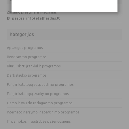
Žaidimų prašymai ir klausimai:
El. paštas: info(eta)hardas.lt
Kategorijos
Apsaugos programos
Bendravimo programos
Biurui skirti įrankiai ir programos
Darbalaukio programos
Failų ir katalogų suspaudimo programos
Failų ir katalogų tvarkymo programos
Garso ir vaizdo redagavimo programos
Interneto naršymo ir spartinimo programos
IT pamokos ir gudrybės pažengusiems