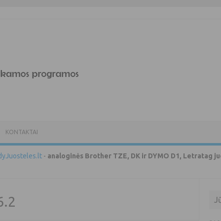
KONTAKTAI
yJuosteles.lt
-
analoginės Brother TZE, DK ir DYMO D1, Letratag ju
6.2
J