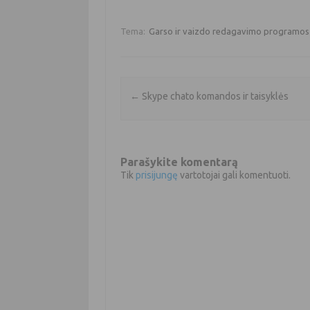
Tema:
Garso ir vaizdo redagavimo programos
Įrašo navigacija
←
Skype chato komandos ir taisyklės
Parašykite komentarą
Tik
prisijungę
vartotojai gali komentuoti.