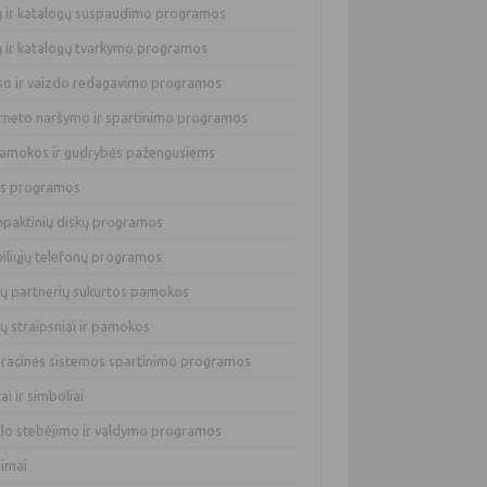
lų ir katalogų suspaudimo programos
lų ir katalogų tvarkymo programos
so ir vaizdo redagavimo programos
erneto naršymo ir spartinimo programos
pamokos ir gudrybės pažengusiems
os programos
paktinių diskų programos
iliųjų telefonų programos
ų partnerių sukurtos pamokos
ų straipsniai ir pamokos
racinės sistemos spartinimo programos
tai ir simboliai
klo stebėjimo ir valdymo programos
dimai