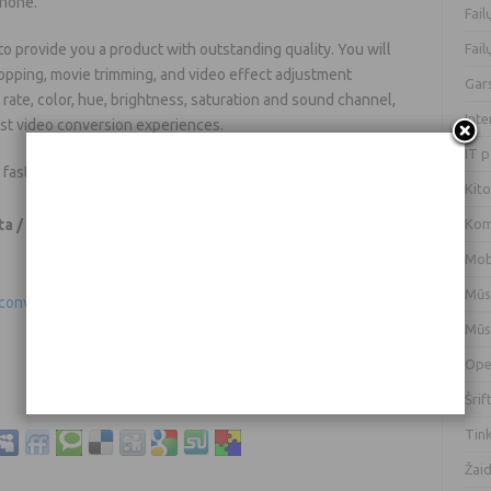
phone.
Fai
to provide you a product with outstanding quality. You will
Fai
ropping, movie trimming, and video effect adjustment
Gar
me rate, color, hue, brightness, saturation and sound channel,
Int
est video conversion experiences.
IT 
s faster conversion speed.
Kit
a / 7 )
Kom
Mob
Mūs
onverter.zip
Mūs
Ope
Šrif
Tin
Žai