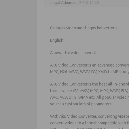
pagal
Adminas
|
2010 11 20
Galingas video medžiagos konverteris.
English:
A powerful video converter
AKu Video Converter is an advanced conversi
MPG, H264/AVC, WMV, DV, XVID to MP4 for yo
AKu Video Converter is the best all-in-one v
formats, like AVI, MKV, MPG, MP4, WMV, FLV
AAC, AC3, DTS, WMA etc. All popular video fo
you can custom lots of parameters.
With Aku Video Converter, converting videos 
convert videos to a format compatible with iP