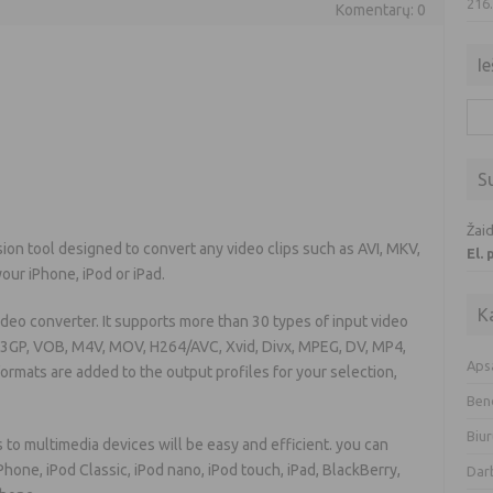
216
Komentarų: 0
Ie
Iešk
S
Žaid
on tool designed to convert any video clips such as AVI, MKV,
El.
ur iPhone, iPod or iPad.
K
ideo converter. It supports more than 30 types of input video
, 3GP, VOB, M4V, MOV, H264/AVC, Xvid, Divx, MPEG, DV, MP4,
Aps
rmats are added to the output profiles for your selection,
Ben
Biur
to multimedia devices will be easy and efficient. you can
hone, iPod Classic, iPod nano, iPod touch, iPad, BlackBerry,
Dar