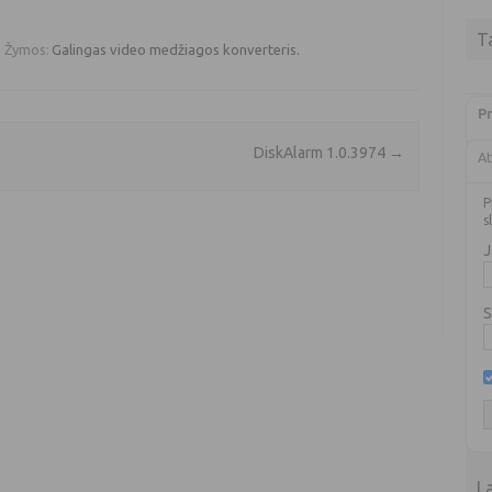
T
Žymos:
Galingas video medžiagos konverteris.
Pr
DiskAlarm 1.0.3974
→
At
P
s
J
S
L