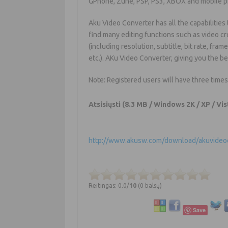
GPhone, Zune, PSP, PS3, XBOX and mobile 
Aku Video Converter has all the capabilities 
find many editing functions such as video c
(including resolution, subtitle, bit rate, fra
etc.). AKu Video Converter, giving you the b
Note: Registered users will have three time
Atsisiųsti
(8.3 MB / Windows 2K / XP / Vist
http://www.akusw.com/download/akuvideoc
Reitingas: 0.0/
10
(0 balsų)
Save