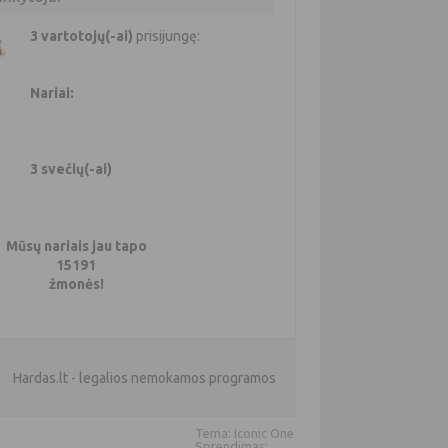
3 vartotojų(-ai)
prisijungę:
Nariai:
3 svečių(-ai)
Mūsų nariais jau tapo
15191
žmonės!
Hardas.lt - legalios nemokamos programos
Tema: Iconic One
Sprendimas: