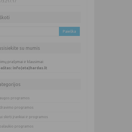
.73.217.17
škoti
oti:
usisiekite su mumis
imų prašymai ir klausimai:
 paštas: info(eta)hardas.lt
ategorijos
augos programos
dravimo programos
ui skirti įrankiai ir programos
balaukio programos