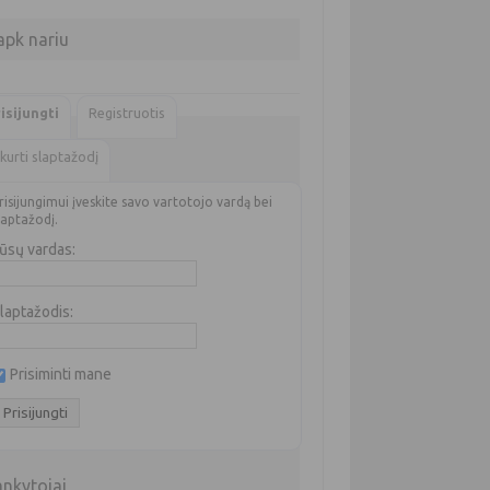
apk nariu
isijungti
Registruotis
kurti slaptažodį
risijungimui įveskite savo vartotojo vardą bei
laptažodį.
ūsų vardas:
laptažodis:
Prisiminti mane
ankytojai