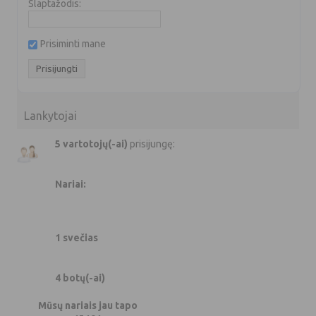
Slaptažodis:
Prisiminti mane
Lankytojai
5 vartotojų(-ai)
prisijungę:
Nariai:
1 svečias
4 botų(-ai)
Mūsų nariais jau tapo