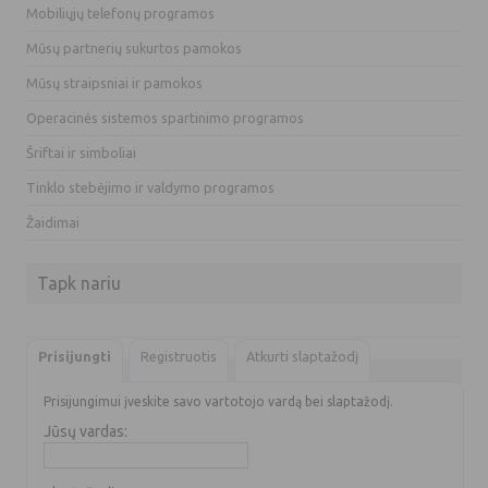
Mobiliųjų telefonų programos
Mūsų partnerių sukurtos pamokos
Mūsų straipsniai ir pamokos
Operacinės sistemos spartinimo programos
Šriftai ir simboliai
Tinklo stebėjimo ir valdymo programos
Žaidimai
Tapk nariu
Prisijungti
Registruotis
Atkurti slaptažodį
Prisijungimui įveskite savo vartotojo vardą bei slaptažodį.
Jūsų vardas: