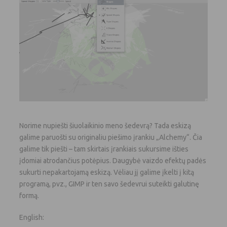
Norime nupiešti šiuolaikinio meno šedevrą? Tada eskizą
galime paruošti su originaliu piešimo įrankiu „Alchemy“. Čia
galime tik piešti – tam skirtais įrankiais sukursime išties
įdomiai atrodančius potėpius. Daugybė vaizdo efektų padės
sukurti nepakartojamą eskizą. Vėliau jį galime įkelti į kitą
programą, pvz., GIMP ir ten savo šedevrui suteikti galutinę
formą.
English: