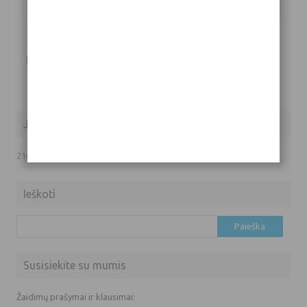
Parašykite komentarą
Tik
prisijungę
vartotojai gali komentuoti.
Jūsų IP adresas
216.73.217.18
Ieškoti
Ieškoti:
Susisiekite su mumis
Žaidimų prašymai ir klausimai: