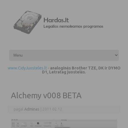
Pereiti prie turinio
www.CidyJuosteles.lt
-
analoginės Brother TZE, DK ir DYMO
D1, Letratag juostelės.
Alchemy v008 BETA
pagal
Adminas
|
2011 02 12