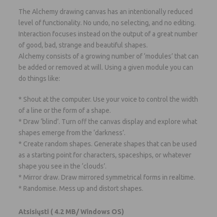
The Alchemy drawing canvas has an intentionally reduced
level of functionality. No undo, no selecting, and no editing.
Interaction focuses instead on the output of a great number
of good, bad, strange and beautiful shapes.
Alchemy consists of a growing number of ‘modules’ that can
be added or removed at will. Using a given module you can
do things like:
* Shout at the computer. Use your voice to control the width
of a line or the form of a shape.
* Draw ‘blind’. Turn off the canvas display and explore what
shapes emerge from the ‘darkness’.
* Create random shapes. Generate shapes that can be used
as a starting point for characters, spaceships, or whatever
shape you see in the ‘clouds’.
* Mirror draw. Draw mirrored symmetrical forms in realtime.
* Randomise. Mess up and distort shapes.
Atsisiųsti
( 4.2 MB/ Windows OS)