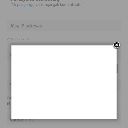
Tik
prisijungę
vartotojai gali komentuoti.
Jūsų IP adresas
216.73.217.61
Ieškoti
Ieškoti:
Susisiekite su mumis
Žaidimų prašymai ir klausimai:
El. paštas: info(eta)hardas.lt
Kategorijos