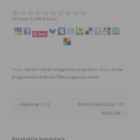
Reitingas: 0.0/
10
(0 balsų)
Save
Tema:
Garso ir vaizdo redagavimo programos
Žymos:
Su šia
programa pervardinsite failus pagal savo norus.
Įrašo navigacija
←
AquaSnap 1.5.2
EMCO WakeOnLan 1.0.1
Build 368
→
Parašykite komentarą