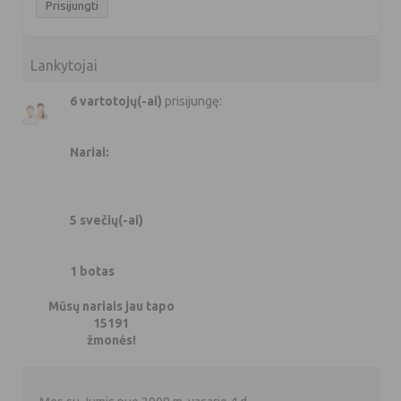
Lankytojai
6 vartotojų(-ai)
prisijungę:
Nariai:
5 svečių(-ai)
1 botas
Mūsų nariais jau tapo
15191
žmonės!