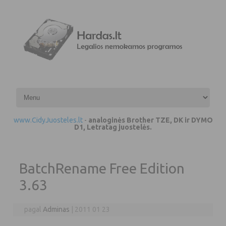
Pereiti prie turinio
www.CidyJuosteles.lt
-
analoginės Brother TZE, DK ir DYMO
D1, Letratag juostelės.
BatchRename Free Edition
3.63
pagal
Adminas
|
2011 01 23