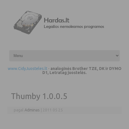
Pereiti prie turinio
www.CidyJuosteles.lt
-
analoginės Brother TZE, DK ir DYMO
D1, Letratag juostelės.
Thumby 1.0.0.5
pagal
Adminas
|
2011 05 25