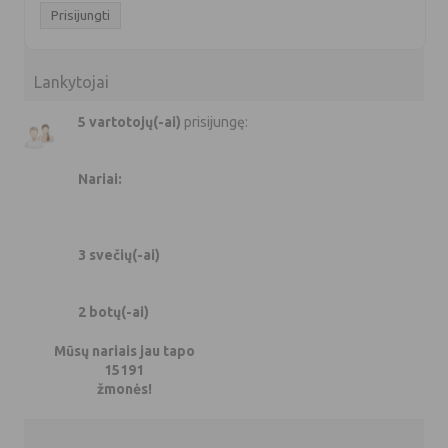
Lankytojai
5 vartotojų(-ai)
prisijungę:
Nariai:
3 svečių(-ai)
2 botų(-ai)
Mūsų nariais jau tapo
15191
žmonės!