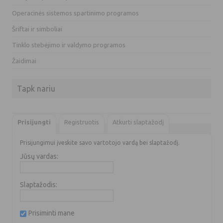
Operacinės sistemos spartinimo programos
Šriftai ir simboliai
Tinklo stebėjimo ir valdymo programos
Žaidimai
Tapk nariu
Prisijungti
Registruotis
Atkurti slaptažodį
Prisijungimui įveskite savo vartotojo vardą bei slaptažodį.
Jūsų vardas:
Slaptažodis:
Prisiminti mane