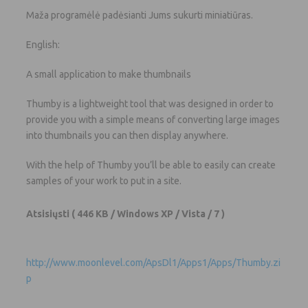
Maža programėlė padėsianti Jums sukurti miniatiūras.
English:
A small application to make thumbnails
Thumby is a lightweight tool that was designed in order to
provide you with a simple means of converting large images
into thumbnails you can then display anywhere.
With the help of Thumby you’ll be able to easily can create
samples of your work to put in a site.
Atsisiųsti
( 446 KB / Windows XP / Vista / 7 )
http://www.moonlevel.com/ApsDl1/Apps1/Apps/Thumby.zi
p