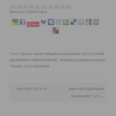
Reitingas: 0.0/
10
(0 balsų)
Save
Tema:
Garso ir vaizdo redagavimo programos
Žymos:
A small
application to make thumbnails
,
Miniatiūrų programa atsisiųsti
,
Thumby 1.0.0.5 download
Įrašo navigacija
←
Free HDD LED 0.2e
Improved DailyMotion
Downloader 1.2.0
→