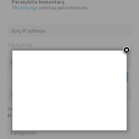
Parašykite komentarą
Tik
prisijungę
vartotojai gali komentuoti.
Jūsų IP adresas
216.73.217.33
Ieškoti
Ieškoti:
Susisiekite su mumis
Žaidimų prašymai ir klausimai:
El. paštas: info(eta)hardas.lt
Kategorijos