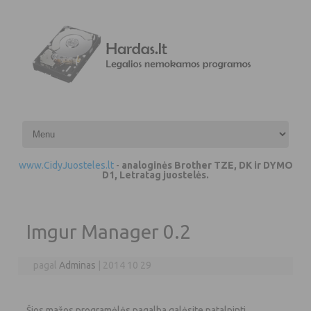
Pereiti prie turinio
www.CidyJuosteles.lt
-
analoginės Brother TZE, DK ir DYMO
D1, Letratag juostelės.
Imgur Manager 0.2
pagal
Adminas
|
2014 10 29
Šios mažos programėlės pagalba galėsite patalpinti