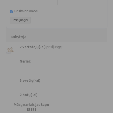
Prisiminti mane
Lankytojai
7 vartotojų(-ai)
prisijungę:
Nariai:
5 svečių(-ai)
2 botų(-ai)
Mūsų nariais jau tapo
15191