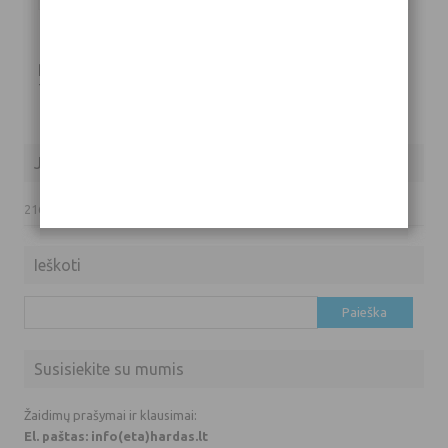
Parašykite komentarą
Tik
prisijungę
vartotojai gali komentuoti.
Jūsų IP adresas
216.73.217.70
Ieškoti
Ieškoti:
Susisiekite su mumis
Žaidimų prašymai ir klausimai:
El. paštas: info(eta)hardas.lt