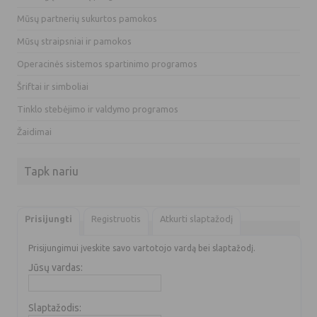
Mūsų partnerių sukurtos pamokos
Mūsų straipsniai ir pamokos
Operacinės sistemos spartinimo programos
Šriftai ir simboliai
Tinklo stebėjimo ir valdymo programos
Žaidimai
Tapk nariu
Prisijungti
Registruotis
Atkurti slaptažodį
Prisijungimui įveskite savo vartotojo vardą bei slaptažodį.
Jūsų vardas:
Slaptažodis: