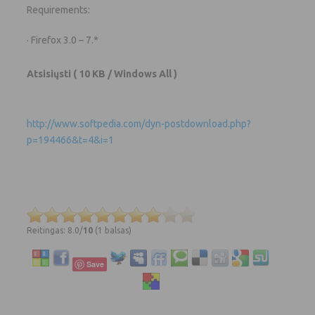
Requirements:
· Firefox 3.0 – 7.*
Atsisiųsti
( 10 KB / Windows All )
http://www.softpedia.com/dyn-postdownload.php?
p=194466&t=4&i=1
Reitingas: 8.0/
10
(1 balsas)
Save