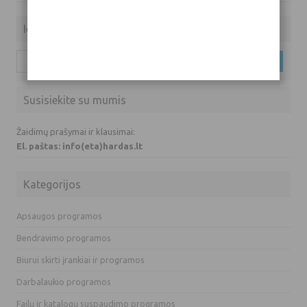
Ieškoti
Ieškoti:
Susisiekite su mumis
Žaidimų prašymai ir klausimai:
El. paštas: info(eta)hardas.lt
Kategorijos
Apsaugos programos
Bendravimo programos
Biurui skirti įrankiai ir programos
Darbalaukio programos
Failų ir katalogų suspaudimo programos