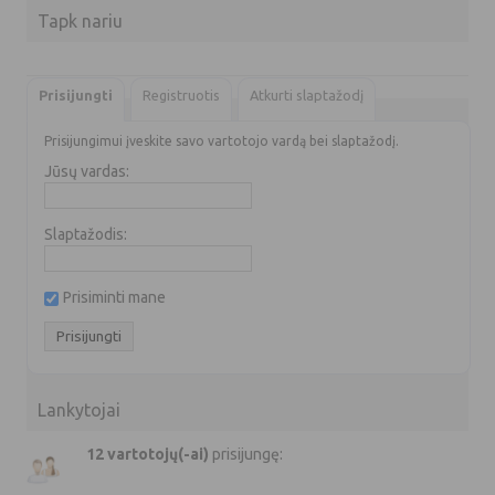
Tapk nariu
Prisijungti
Registruotis
Atkurti slaptažodį
Prisijungimui įveskite savo vartotojo vardą bei slaptažodį.
Jūsų vardas:
Slaptažodis:
Prisiminti mane
Lankytojai
12 vartotojų(-ai)
prisijungę: