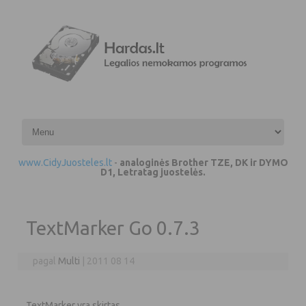
Pereiti prie turinio
www.CidyJuosteles.lt
-
analoginės Brother TZE, DK ir DYMO
D1, Letratag juostelės.
TextMarker Go 0.7.3
pagal
Multi
|
2011 08 14
TextMarker yra skirtas