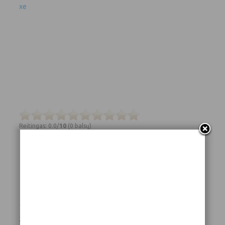
xe
Reitingas: 0.0/
10
(0 balsų)
Save
Tema:
Operacinės sistemos spartinimo programos
Žymos:
Akumuliatoriaus ilgesnis naudojimas
,
Atsisiųsti Battery