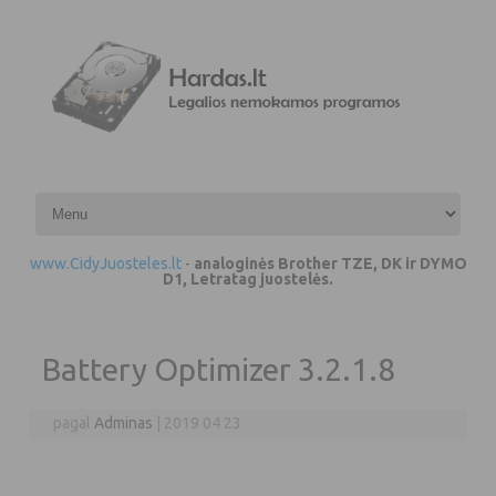
Pereiti prie turinio
www.CidyJuosteles.lt
-
analoginės Brother TZE, DK ir DYMO
D1, Letratag juostelės.
Battery Optimizer 3.2.1.8
pagal
Adminas
|
2019 04 23