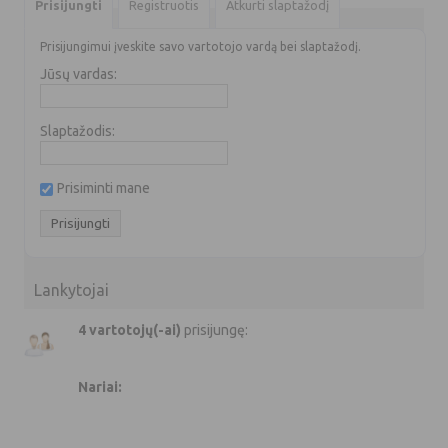
Prisijungti
Registruotis
Atkurti slaptažodį
Prisijungimui įveskite savo vartotojo vardą bei slaptažodį.
Jūsų vardas:
Slaptažodis:
Prisiminti mane
Lankytojai
4 vartotojų(-ai)
prisijungę:
Nariai: