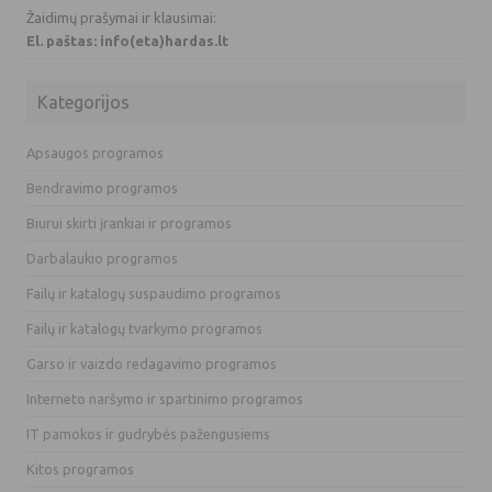
Žaidimų prašymai ir klausimai:
El. paštas: info(eta)hardas.lt
Kategorijos
Apsaugos programos
Bendravimo programos
Biurui skirti įrankiai ir programos
Darbalaukio programos
Failų ir katalogų suspaudimo programos
Failų ir katalogų tvarkymo programos
Garso ir vaizdo redagavimo programos
Interneto naršymo ir spartinimo programos
IT pamokos ir gudrybės pažengusiems
Kitos programos