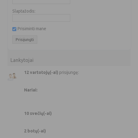
Slaptažodis:
Prisiminti mane
Lankytojai
12 vartotojų(-ai)
prisijungę:
Nariai:
10 svečių(-ai)
2 botų(-ai)