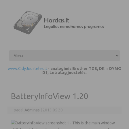
Pereiti prie turinio
www.CidyJuosteles.lt
-
analoginės Brother TZE, DK ir DYMO
D1, Letratag juostelės.
BatteryInfoView 1.20
pagal
Adminas
|
2013 05 20