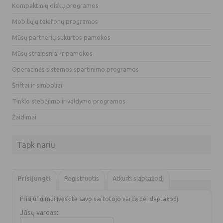
Kompaktinių diskų programos
Mobiliųjų telefonų programos
Mūsų partnerių sukurtos pamokos
Mūsų straipsniai ir pamokos
Operacinės sistemos spartinimo programos
Šriftai ir simboliai
Tinklo stebėjimo ir valdymo programos
Žaidimai
Tapk nariu
Prisijungti
Registruotis
Atkurti slaptažodį
Prisijungimui įveskite savo vartotojo vardą bei slaptažodį.
Jūsų vardas: