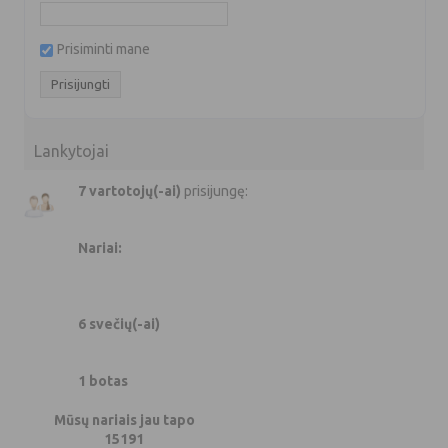
Prisiminti mane
Lankytojai
7 vartotojų(-ai)
prisijungę:
Nariai:
6 svečių(-ai)
1 botas
Mūsų nariais jau tapo
15191