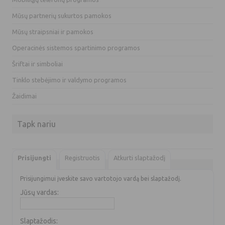
Mūsų partnerių sukurtos pamokos
Mūsų straipsniai ir pamokos
Operacinės sistemos spartinimo programos
Šriftai ir simboliai
Tinklo stebėjimo ir valdymo programos
Žaidimai
Tapk nariu
Prisijungti
Registruotis
Atkurti slaptažodį
Prisijungimui įveskite savo vartotojo vardą bei slaptažodį.
Jūsų vardas:
Slaptažodis: