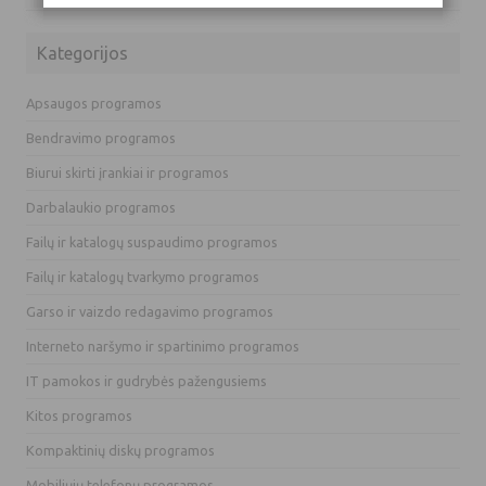
Kategorijos
Apsaugos programos
Bendravimo programos
Biurui skirti įrankiai ir programos
Darbalaukio programos
Failų ir katalogų suspaudimo programos
Failų ir katalogų tvarkymo programos
Garso ir vaizdo redagavimo programos
Interneto naršymo ir spartinimo programos
IT pamokos ir gudrybės pažengusiems
Kitos programos
Kompaktinių diskų programos
Mobiliųjų telefonų programos