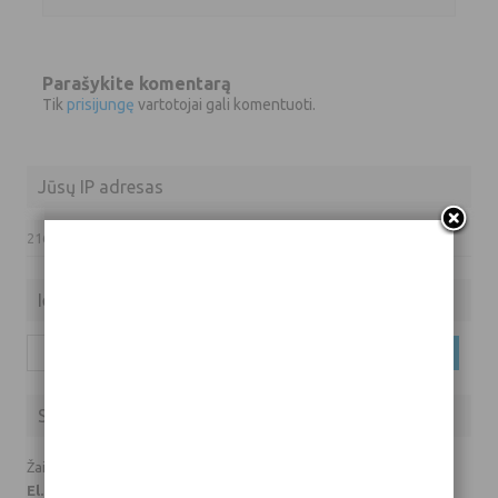
Parašykite komentarą
Tik
prisijungę
vartotojai gali komentuoti.
Jūsų IP adresas
216.73.217.62
Ieškoti
Ieškoti:
Susisiekite su mumis
Žaidimų prašymai ir klausimai:
El. paštas: info(eta)hardas.lt