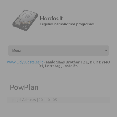
Pereiti prie turinio
www.CidyJuosteles.lt
-
analoginės Brother TZE, DK ir DYMO
D1, Letratag juostelės.
PowPlan
pagal
Adminas
|
2011 01 05