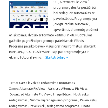
Su „Alternate Pic View “
programa galėsite peržiūrėti
bei redaguoti nuotraukas ar
paveikslėlius. Programoje yra
įdiegti įrankiai nuotraukų
apvertimui, elementų piešimui
ar iškirpimui, dydžio ar formato keitimui ir kiti. Nuotraukas
galėsite pagražinti programoje pateikiamais filtrais.
Programa palaiko beveik visus grafinius formatus įskaitant
BMP, JPG, PCX, TGA ir WMF. Taip pat programoje yra ir
ekrano fotografavimo…
Skaityti toliau »
Tema:
Garso ir vaizdo redagavimo programos
Žymos:
Alternate Pic View
,
Atsisiųsti Alternate Pic View
,
Download Alternate Pic View
,
Image Editor
,
Nuotraukų
redagavimas
,
Nuotraukų redagavimo programa
,
Paveikslėlių
redagavimas
,
Paveikslėlių redagavimo programa
,
Photo