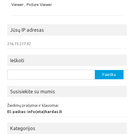
Viewer
,
Picture Viewer
Jūsų IP adresas
216.73.217.92
Ieškoti
Ieškoti:
Susisiekite su mumis
Žaidimų prašymai ir klausimai:
El. paštas: info(eta)hardas.lt
Kategorijos