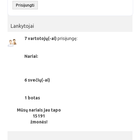
Lankytojai
7 vartotojų(-ai)
prisijungę:
Nariai:
6 svečių(-ai)
1 botas
Mūsų nariais jau tapo
15191
žmonės!