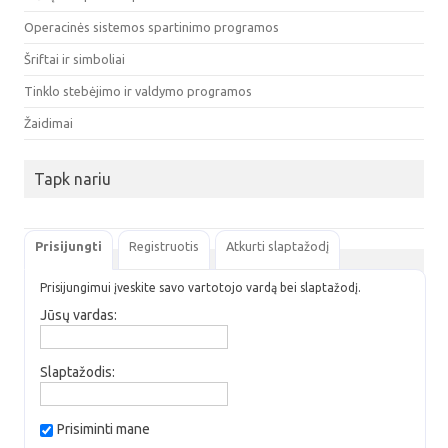
Operacinės sistemos spartinimo programos
Šriftai ir simboliai
Tinklo stebėjimo ir valdymo programos
Žaidimai
Tapk nariu
Prisijungti
Registruotis
Atkurti slaptažodį
Prisijungimui įveskite savo vartotojo vardą bei slaptažodį.
Jūsų vardas:
Slaptažodis:
Prisiminti mane