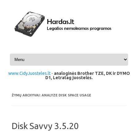
Pereiti prie turinio
www.CidyJuosteles.lt
-
analoginės Brother TZE, DK ir DYMO
D1, Letratag juostelės.
ŽYMŲ ARCHYVAI:
ANALYZE DISK SPACE USAGE
Disk Savvy 3.5.20