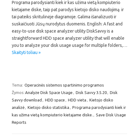
Programa parodysianti kiek ir kas užima vietą kompiuterio
kietajame diske, taip pat parodys kietojo disko naudojimą ir
tai pateiks skritulinėje diagramoje. Galima išanalizuoti ir
suskaičiuoti Jūsų nurodytus duomenis. English: A fast and
easy-to-use disk space analyzer utility DiskSavvy is a
straightforward HDD space analyzer utility that will enable
you to analyze your disk usage usage for multiple folders,…
Skaityti toliau »
Tema:
Operacinės sistemos spartinimo programos
Žymos:
Analyze Disk Space Usage
,
Disk Savvy 3.5.20
,
Disk
Savvy download
,
HDD space
,
HDD vieta
,
Kietojo disko
analizė
,
Kietojo disko statistika
,
Programa parodysianti kiek ir
kas užima vietą kompiuterio kietajame diske.
,
Save Disk Usage
Reports