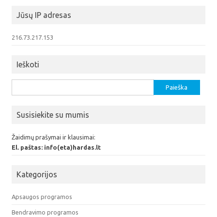
Jūsų IP adresas
216.73.217.153
Ieškoti
Ieškoti:
Susisiekite su mumis
Žaidimų prašymai ir klausimai:
El. paštas: info(eta)hardas.lt
Kategorijos
Apsaugos programos
Bendravimo programos