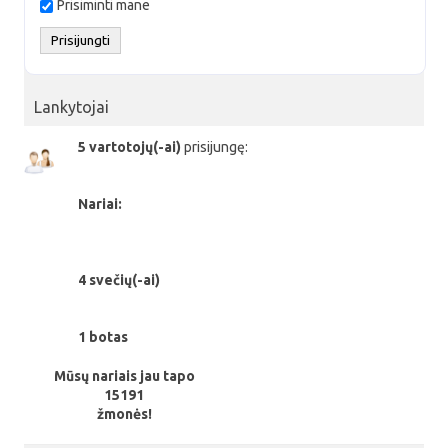
Prisiminti mane
Lankytojai
5 vartotojų(-ai)
prisijungę:
Nariai:
4 svečių(-ai)
1 botas
Mūsų nariais jau tapo
15191
žmonės!