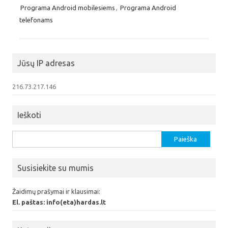
Programa Android mobilesiems
,
Programa Android
telefonams
Jūsų IP adresas
216.73.217.146
Ieškoti
Ieškoti:
Susisiekite su mumis
Žaidimų prašymai ir klausimai:
El. paštas: info(eta)hardas.lt