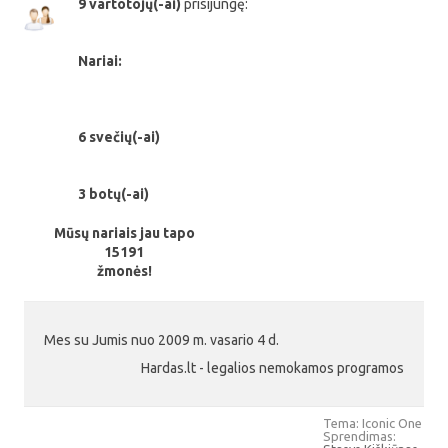
9 vartotojų(-ai)
prisijungę:
Nariai:
6 svečių(-ai)
3 botų(-ai)
Mūsų nariais jau tapo
15191
žmonės!
Mes su Jumis nuo 2009 m. vasario 4 d.
Hardas.lt - legalios nemokamos programos
Tema: Iconic One
Sprendimas: