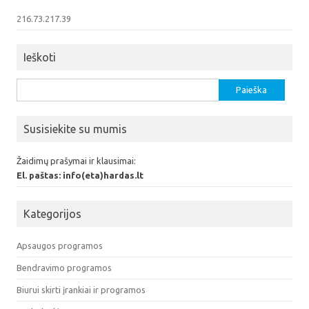
216.73.217.39
Ieškoti
Ieškoti:
Susisiekite su mumis
Žaidimų prašymai ir klausimai:
El. paštas: info(eta)hardas.lt
Kategorijos
Apsaugos programos
Bendravimo programos
Biurui skirti įrankiai ir programos