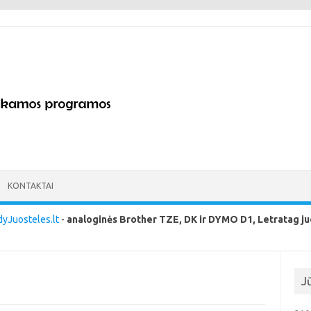
KONTAKTAI
yJuosteles.lt
-
analoginės Brother TZE, DK ir DYMO D1, Letratag ju
J