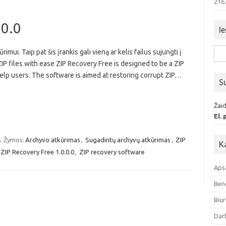
216
.0.0
Ie
mui. Taip pat šis įrankis gali vieną ar kelis failus sujungti į
Iešk
 ZIP files with ease ZIP Recovery Free is designed to be a ZIP
elp users. The software is aimed at restoring corrupt ZIP…
S
Žaid
El.
s
Žymos:
Archyvo atkūrimas
,
Sugadintų archyvų atkūrimas
,
ZIP
K
ZIP Recovery Free 1.0.0.0
,
ZIP recovery software
Aps
Ben
Biur
Dar