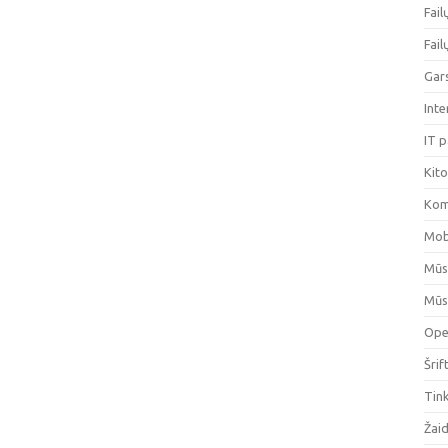
Fai
Fai
Gar
Int
IT 
Kit
Kom
Mob
Mūs
Mūs
Ope
Šrif
Tin
Žai