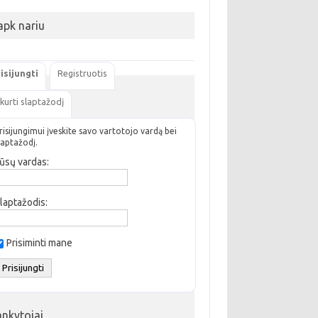
apk nariu
isijungti
Registruotis
kurti slaptažodį
risijungimui įveskite savo vartotojo vardą bei
laptažodį.
ūsų vardas:
laptažodis:
Prisiminti mane
ankytojai