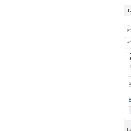
T
Pr
At
P
s
J
S
L