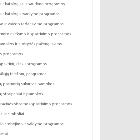
lų ir katalogų suspaudimo programos
lų ir katalogų tvarkymo programos
so ir vaizdo redagavimo programos
erneto naršymo ir spartinimo programos
pamokos ir gudrybės pažengusiems
os programos
paktinių diskų programos
iliųjų telefonų programos
ų partnerių sukurtos pamokos
ų straipsniai ir pamokos
racinės sistemos spartinimo programos
tai ir simboliai
klo stebėjimo ir valdymo programos
dimai