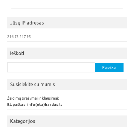
Jūsų IP adresas
216.73.217.95
Ieškoti
Ieškoti:
Susisiekite su mumis
Žaidimų prašymai ir klausimai:
El. paštas: info(eta)hardas.lt
Kategorijos