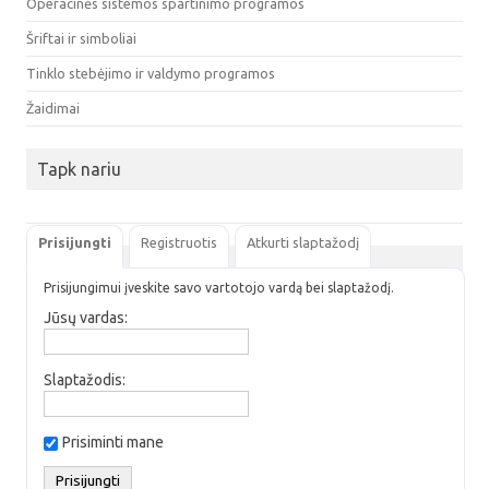
Operacinės sistemos spartinimo programos
Šriftai ir simboliai
Tinklo stebėjimo ir valdymo programos
Žaidimai
Tapk nariu
Prisijungti
Registruotis
Atkurti slaptažodį
Prisijungimui įveskite savo vartotojo vardą bei slaptažodį.
Jūsų vardas:
Slaptažodis:
Prisiminti mane