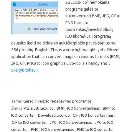
Su „Lico-Ico“ nemokama
programa galėsite
sukonvertuoti BMP, JPG, GIF ir
PNG formato
nuotraukas/paveikslėlius į
ICO (ikonėlių). Į programą
galėsite įkelti ne didesnio aukščio/pločio paveikslėlius nei
256 pikselių. English: This is a very lightweight, yet efficient
application that can convert images in various formats (BMP,
JPG, GIF, PNG) to icon graphics Lico-Ico is a handy and…
Skaityti toliau »
Tema:
Garso ir vaizdo redagavimo programos
Žymos:
Atsisiųsti Lico-Ico
,
BMP į ICO konvertavimas
,
BMP to
ICO converter
,
Download Lico-Ico
,
GIF į ICO konvertavimas
,
GIF to ICO converter
,
JPG į ICO konvertavimas
,
JPG to ICO
converter
,
PNG į ICO konvertavimas
,
PNG to ICO converter