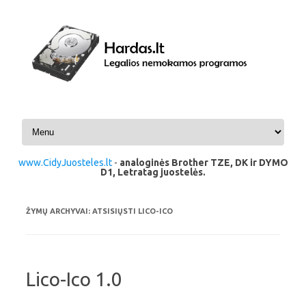
Pereiti prie turinio
www.CidyJuosteles.lt
-
analoginės Brother TZE, DK ir DYMO
D1, Letratag juostelės.
ŽYMŲ ARCHYVAI:
ATSISIŲSTI LICO-ICO
Lico-Ico 1.0