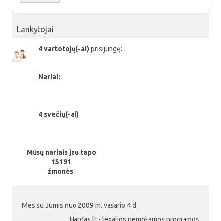
Lankytojai
4 vartotojų(-ai)
prisijungę:
Nariai:
4 svečių(-ai)
Mūsų nariais jau tapo
15191
žmonės!
Mes su Jumis nuo 2009 m. vasario 4 d.
Hardas.lt - legalios nemokamos programos