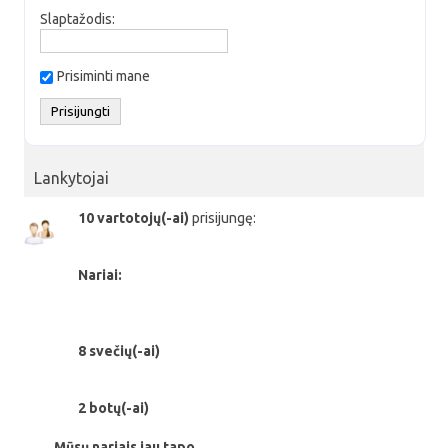
Slaptažodis:
Prisiminti mane
Lankytojai
10 vartotojų(-ai)
prisijungę:
Nariai:
8 svečių(-ai)
2 botų(-ai)
Mūsų nariais jau tapo