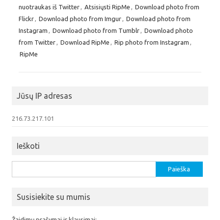
nuotraukas iš Twitter
,
Atsisiųsti RipMe
,
Download photo from
Flickr
,
Download photo from Imgur
,
Download photo from
Instagram
,
Download photo from Tumblr
,
Download photo
from Twitter
,
Download RipMe
,
Rip photo from Instagram
,
RipMe
Jūsų IP adresas
216.73.217.101
Ieškoti
Ieškoti:
Susisiekite su mumis
Žaidimų prašymai ir klausimai: