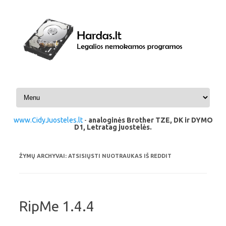
Pereiti prie turinio
www.CidyJuosteles.lt
-
analoginės Brother TZE, DK ir DYMO
D1, Letratag juostelės.
ŽYMŲ ARCHYVAI:
ATSISIŲSTI NUOTRAUKAS IŠ REDDIT
RipMe 1.4.4