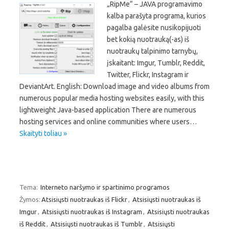
„RipMe“ – JAVA programavimo
kalba parašyta programa, kurios
pagalba galėsite nusikopijuoti
bet kokią nuotrauką(-as) iš
nuotraukų talpinimo tarnybų,
įskaitant: Imgur, Tumblr, Reddit,
Twitter, Flickr, Instagram ir
DeviantArt. English: Download image and video albums from
numerous popular media hosting websites easily, with this
lightweight Java-based application There are numerous
hosting services and online communities where users…
Skaityti toliau »
Tema:
Interneto naršymo ir spartinimo programos
Žymos:
Atsisiųsti nuotraukas iš Flickr
,
Atsisiųsti nuotraukas iš
Imgur
,
Atsisiųsti nuotraukas iš Instagram
,
Atsisiųsti nuotraukas
iš Reddit
,
Atsisiųsti nuotraukas iš Tumblr
,
Atsisiųsti