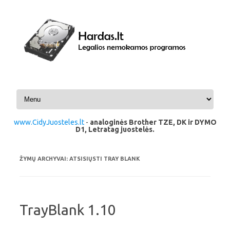
Pereiti prie turinio
www.CidyJuosteles.lt
-
analoginės Brother TZE, DK ir DYMO
D1, Letratag juostelės.
ŽYMŲ ARCHYVAI:
ATSISIŲSTI TRAY BLANK
TrayBlank 1.10