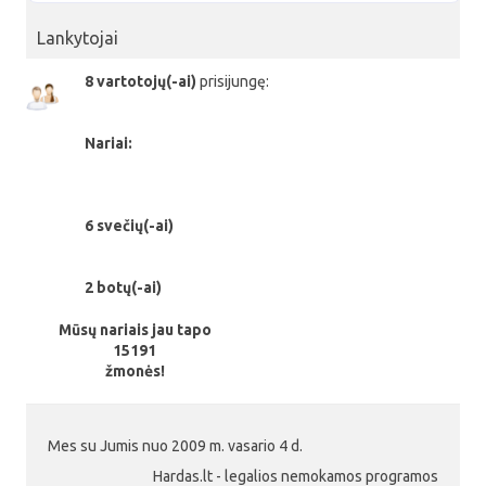
Lankytojai
8 vartotojų(-ai)
prisijungę:
Nariai:
6 svečių(-ai)
2 botų(-ai)
Mūsų nariais jau tapo
15191
žmonės!
Mes su Jumis nuo 2009 m. vasario 4 d.
Hardas.lt - legalios nemokamos programos