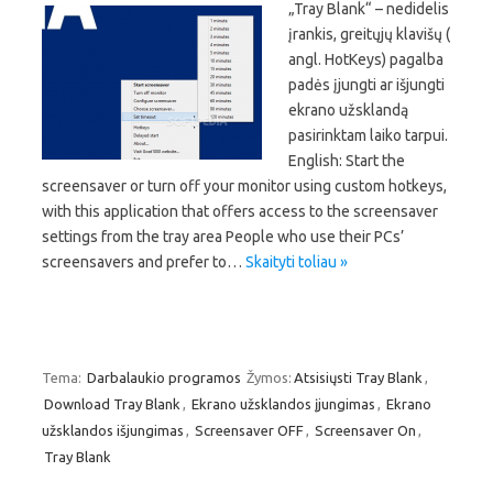
„Tray Blank“ – nedidelis
įrankis, greitųjų klavišų (
angl. HotKeys) pagalba
padės įjungti ar išjungti
ekrano užsklandą
pasirinktam laiko tarpui.
English: Start the
screensaver or turn off your monitor using custom hotkeys,
with this application that offers access to the screensaver
settings from the tray area People who use their PCs’
screensavers and prefer to…
Skaityti toliau »
Tema:
Darbalaukio programos
Žymos:
Atsisiųsti Tray Blank
,
Download Tray Blank
,
Ekrano užsklandos įjungimas
,
Ekrano
užsklandos išjungimas
,
Screensaver OFF
,
Screensaver On
,
Tray Blank