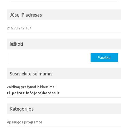
Jūsų IP adresas
216.73.217.154
Ieškoti
Ieškoti:
Susisiekite su mumis
Žaidimų prašymai ir klausimai:
El. paštas: info(eta)hardas.lt
Kategorijos
Apsaugos programos