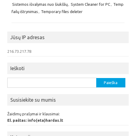
Sistemos išvalymas nuo šiukšlių
,
System Cleaner for PC
,
Temp
failų ištrynimas
,
Temporary files deleter
Jūsų IP adresas
216.73.217.78
Ieškoti
Ieškoti:
Susisiekite su mumis
Žaidimų prašymai ir klausimai:
El. paštas: info(eta)hardas.lt