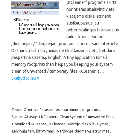
„KCleaner“ programa skirta
norintiems atlaisvinti vietą
kietajame diske ištrinant
susikaupusius jau
nebereikalingus laikinuosius
failus, kurie atsiranda
įdieginėjant/išdieginėjant programas bei naršant internete.
Dažnai šių failų ištrynimas ne tik atlaisvina vietą, bet dar ir
paspartina sistemą. English: A tiny application (small
memory footprint) than helps you keeping your system
clean of unwanted / temporary files KCleaner is…
Skaityti toliau »
Tema:
Operacinės sistemos spartinimo programos
Žymos:
Atsisiųsti KCleaner
,
Clean system of unwanted files
,
Download KCleaner
,
KCleaner
,
Kietojo disko išvalymas
,
Laikinųjų failų ištrynimas
,
Naršyklės duomenų ištrynimas
,