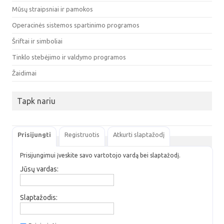
Mūsų straipsniai ir pamokos
Operacinės sistemos spartinimo programos
Šriftai ir simboliai
Tinklo stebėjimo ir valdymo programos
Žaidimai
Tapk nariu
Prisijungti
Registruotis
Atkurti slaptažodį
Prisijungimui įveskite savo vartotojo vardą bei slaptažodį.
Jūsų vardas:
Slaptažodis: