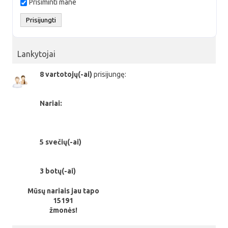
Prisiminti mane
Lankytojai
8 vartotojų(-ai)
prisijungę:
Nariai:
5 svečių(-ai)
3 botų(-ai)
Mūsų nariais jau tapo
15191
žmonės!