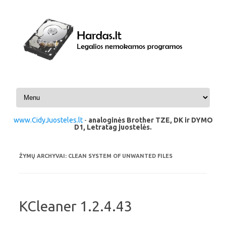
Pereiti prie turinio
www.CidyJuosteles.lt
-
analoginės Brother TZE, DK ir DYMO
D1, Letratag juostelės.
ŽYMŲ ARCHYVAI:
CLEAN SYSTEM OF UNWANTED FILES
KCleaner 1.2.4.43