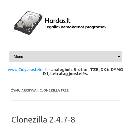
Pereiti prie turinio
www.CidyJuosteles.lt
-
analoginės Brother TZE, DK ir DYMO
D1, Letratag juostelės.
ŽYMŲ ARCHYVAI:
CLONEZILLA FREE
Clonezilla 2.4.7-8