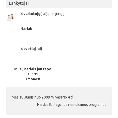
Lankytojai
4 vartotojų(-ai)
prisijungę:
Nariai:
4 svečių(-ai)
Mūsų nariais jau tapo
15191
žmonės!
Mes su Jumis nuo 2009 m. vasario 4 d.
Hardas.lt - legalios nemokamos programos