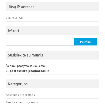
Jūsų IP adresas
216.73.217.8
Ieškoti
Ieškoti:
Susisiekite su mumis
Žaidimų prašymai ir klausimai:
El. paštas: info(eta)hardas.lt
Kategorijos
Apsaugos programos
Bendravimo programos