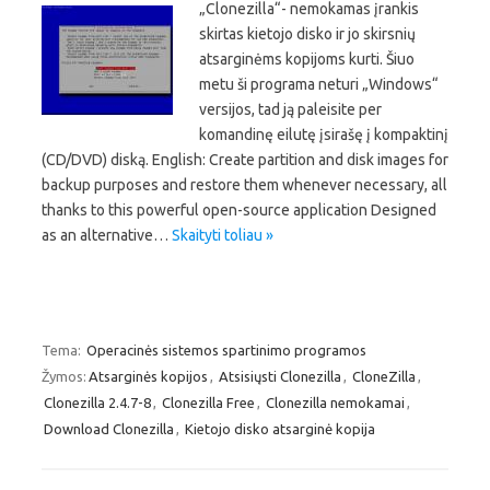
„Clonezilla“- nemokamas įrankis
skirtas kietojo disko ir jo skirsnių
atsarginėms kopijoms kurti. Šiuo
metu ši programa neturi „Windows“
versijos, tad ją paleisite per
komandinę eilutę įsirašę į kompaktinį
(CD/DVD) diską. English: Create partition and disk images for
backup purposes and restore them whenever necessary, all
thanks to this powerful open-source application Designed
as an alternative…
Skaityti toliau »
Tema:
Operacinės sistemos spartinimo programos
Žymos:
Atsarginės kopijos
,
Atsisiųsti Clonezilla
,
CloneZilla
,
Clonezilla 2.4.7-8
,
Clonezilla Free
,
Clonezilla nemokamai
,
Download Clonezilla
,
Kietojo disko atsarginė kopija