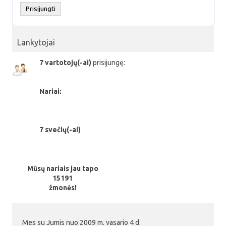
Lankytojai
7 vartotojų(-ai)
prisijungę:
Nariai:
7 svečių(-ai)
Mūsų nariais jau tapo
15191
žmonės!
Mes su Jumis nuo 2009 m. vasario 4 d.