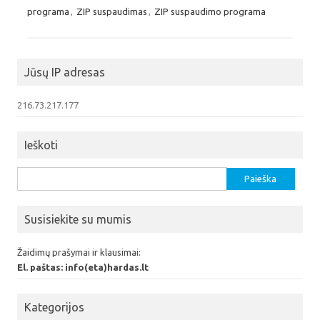
programa
,
ZIP suspaudimas
,
ZIP suspaudimo programa
Jūsų IP adresas
216.73.217.177
Ieškoti
Ieškoti:
Susisiekite su mumis
Žaidimų prašymai ir klausimai:
El. paštas: info(eta)hardas.lt
Kategorijos