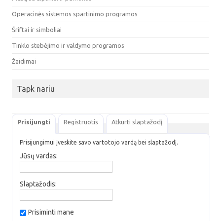
Operacinės sistemos spartinimo programos
Šriftai ir simboliai
Tinklo stebėjimo ir valdymo programos
Žaidimai
Tapk nariu
Prisijungti
Registruotis
Atkurti slaptažodį
Prisijungimui įveskite savo vartotojo vardą bei slaptažodį.
Jūsų vardas:
Slaptažodis:
Prisiminti mane