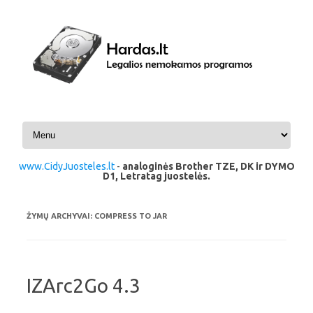
Pereiti prie turinio
www.CidyJuosteles.lt
-
analoginės Brother TZE, DK ir DYMO
D1, Letratag juostelės.
ŽYMŲ ARCHYVAI:
COMPRESS TO JAR
IZArc2Go 4.3