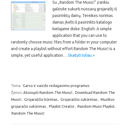
Su „Random The Music!“ įrankiu
galėsite sukurti nuosavą grojaraštį iš
pasirinktų dainų. Tereikės norimas
dainas įkelti iš pasirinkto katalogo
kietajame diske. English: A simple
application that you can use to
randomly choose music files from a folder in your computer
and create a playlist without effort Random The Music! is a
simple, yet useful application…
Skaityti toliau »
Tema:
Garso ir vaizdo redagavimo programos
Žymos:
Atsisiųsti Random The Music!
,
Download Random The
Music!
,
Grojaraščio kūrimas
,
Grojaraščio sukūrimas
,
Muzikos
grojaračio sukūrimas
,
Playlist Creator
,
Random Music Playlist
,
Random The Music!