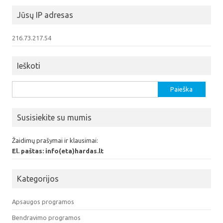
Jūsų IP adresas
216.73.217.54
Ieškoti
Ieškoti:
Susisiekite su mumis
Žaidimų prašymai ir klausimai:
El. paštas: info(eta)hardas.lt
Kategorijos
Apsaugos programos
Bendravimo programos