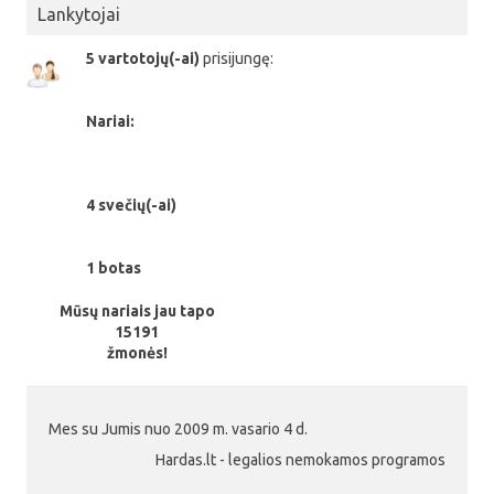
Lankytojai
5 vartotojų(-ai)
prisijungę:
Nariai:
4 svečių(-ai)
1 botas
Mūsų nariais jau tapo
15191
žmonės!
Mes su Jumis nuo 2009 m. vasario 4 d.
Hardas.lt - legalios nemokamos programos