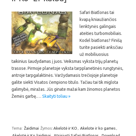
Safari Biatlonas tai
kvapą kniaužiančios
lenktynės galingais
ateities turbomobiliais.
Kodėl biatlonas? Finišą
turite pasiekti anksčiau
už mobiliuosius
taikinius šaudydamas į juos. Veiksmas vyksta trijų planetų
trasose. Pirmoje planetoje vyksta tarpplanetinės rungtynės,
antroje tarpgalaktinės. Varžydamasis trečiojoje planetoje
galite siekti Visatos čempiono titulo. Tačiau tai tik miglota
galimybė, miražas. Jūs ginate mažai kam žinomos planetos
Žemės garbę.…
Skaityti toliau »
Tema:
Žaidimai
Žymos:
Akelotė ir KO
,
Akelote ir ko games
,
Akelotė ir Ko žaidimai
,
Atsisiųsti Safari Biatlonas
,
Download