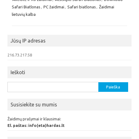
Safari Biatlonas
,
PC žaidimai
,
Safari biatlonas
,
Žaidimai
lietuvių kalba
Jūsų IP adresas
216.73.217.58
Ieškoti
Ieškoti:
Susisiekite su mumis
Žaidimų prašymai ir klausimai:
El. paštas: info(eta)hardas.lt