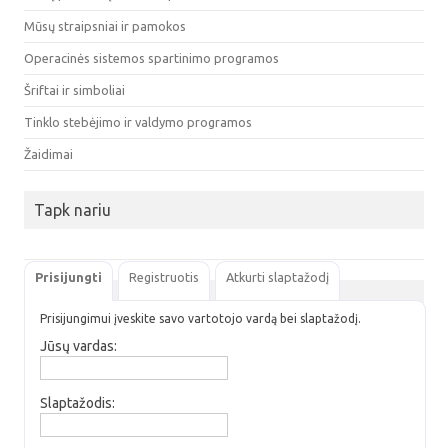
Mūsų straipsniai ir pamokos
Operacinės sistemos spartinimo programos
Šriftai ir simboliai
Tinklo stebėjimo ir valdymo programos
Žaidimai
Tapk nariu
Prisijungti
Registruotis
Atkurti slaptažodį
Prisijungimui įveskite savo vartotojo vardą bei slaptažodį.
Jūsų vardas:
Slaptažodis: