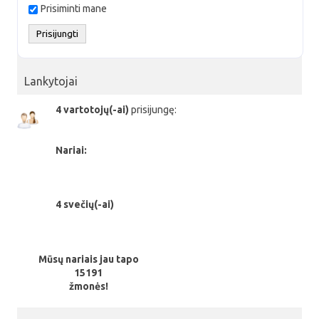
Prisiminti mane
Lankytojai
4 vartotojų(-ai)
prisijungę:
Nariai:
4 svečių(-ai)
Mūsų nariais jau tapo
15191
žmonės!