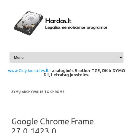
Pereiti prie turinio
www.CidyJuosteles.lt
-
analoginės Brother TZE, DK ir DYMO
D1, Letratag juostelės.
ŽYMŲ ARCHYVAI:
IE TO CHROME
Google Chrome Frame
27.0.1423.0