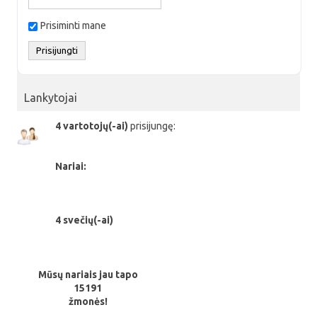
Prisiminti mane
Lankytojai
4 vartotojų(-ai)
prisijungę:
Nariai:
4 svečių(-ai)
Mūsų nariais jau tapo
15191
žmonės!