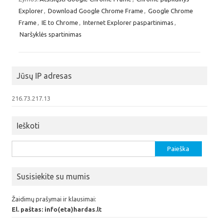
Explorer
,
Download Google Chrome Frame
,
Google Chrome
Frame
,
IE to Chrome
,
Internet Explorer paspartinimas
,
Naršyklės spartinimas
Jūsų IP adresas
216.73.217.13
Ieškoti
Ieškoti:
Susisiekite su mumis
Žaidimų prašymai ir klausimai:
El. paštas: info(eta)hardas.lt