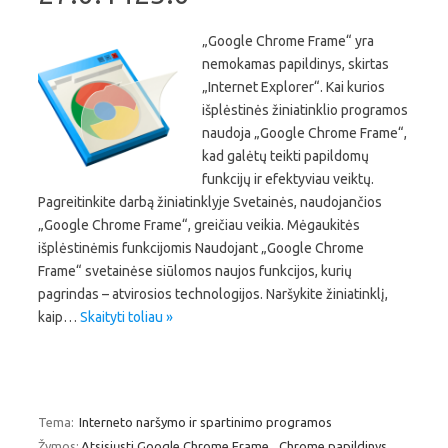
„Google Chrome Frame“ yra
nemokamas papildinys, skirtas
„Internet Explorer“. Kai kurios
išplėstinės žiniatinklio programos
naudoja „Google Chrome Frame“,
kad galėtų teikti papildomų
funkcijų ir efektyviau veiktų.
Pagreitinkite darbą žiniatinklyje Svetainės, naudojančios
„Google Chrome Frame“, greičiau veikia. Mėgaukitės
išplėstinėmis funkcijomis Naudojant „Google Chrome
Frame“ svetainėse siūlomos naujos funkcijos, kurių
pagrindas – atvirosios technologijos. Naršykite žiniatinklį,
kaip…
Skaityti toliau »
Tema:
Interneto naršymo ir spartinimo programos
Žymos:
Atsisiųsti Google Chrome Frame
,
Chrome papildinys