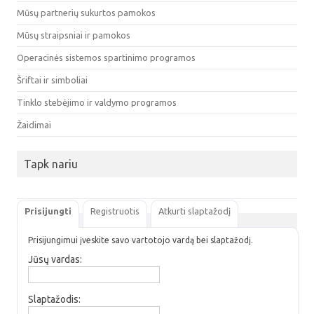
Mūsų partnerių sukurtos pamokos
Mūsų straipsniai ir pamokos
Operacinės sistemos spartinimo programos
Šriftai ir simboliai
Tinklo stebėjimo ir valdymo programos
Žaidimai
Tapk nariu
Prisijungti
Registruotis
Atkurti slaptažodį
Prisijungimui įveskite savo vartotojo vardą bei slaptažodį.
Jūsų vardas:
Slaptažodis: