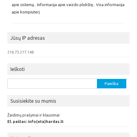
apie sistemą
,
Informacija apie vaizdo plokštę
,
Visa informacija
apie kompiuterį
Jūsų IP adresas
216.73.217.148
Ieškoti
Ieškoti:
Susisiekite su mumis
Žaidimų prašymai ir klausimai:
El. paštas: info(eta)hardas.lt