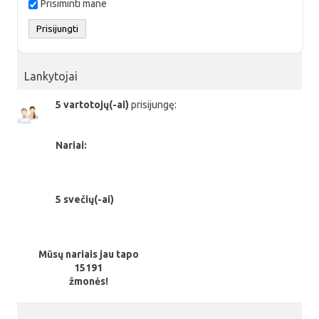
Prisiminti mane
Lankytojai
5 vartotojų(-ai)
prisijungę:
Nariai:
5 svečių(-ai)
Mūsų nariais jau tapo
15191
žmonės!