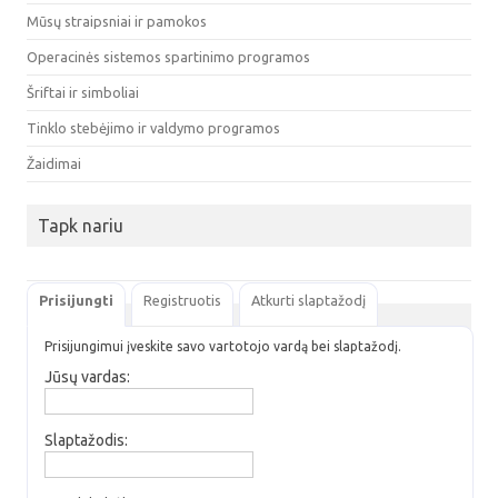
Mūsų straipsniai ir pamokos
Operacinės sistemos spartinimo programos
Šriftai ir simboliai
Tinklo stebėjimo ir valdymo programos
Žaidimai
Tapk nariu
Prisijungti
Registruotis
Atkurti slaptažodį
Prisijungimui įveskite savo vartotojo vardą bei slaptažodį.
Jūsų vardas:
Slaptažodis: