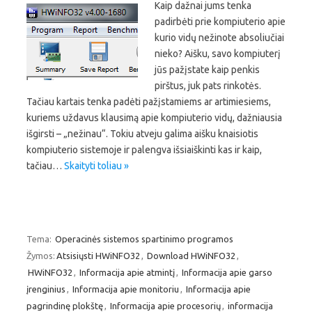
Kaip dažnai jums tenka
padirbėti prie kompiuterio apie
kurio vidų nežinote absoliučiai
nieko? Aišku, savo kompiuterį
jūs pažįstate kaip penkis
pirštus, juk pats rinkotės.
Tačiau kartais tenka padėti pažįstamiems ar artimiesiems,
kuriems uždavus klausimą apie kompiuterio vidų, dažniausia
išgirsti – „nežinau“. Tokiu atveju galima aišku knaisiotis
kompiuterio sistemoje ir palengva išsiaiškinti kas ir kaip,
tačiau…
Skaityti toliau »
Tema:
Operacinės sistemos spartinimo programos
Žymos:
Atsisiųsti HWiNFO32
,
Download HWiNFO32
,
HWiNFO32
,
Informacija apie atmintį
,
Informacija apie garso
įrenginius
,
Informacija apie monitoriu
,
Informacija apie
pagrindinę plokštę
,
Informacija apie procesorių
,
informacija