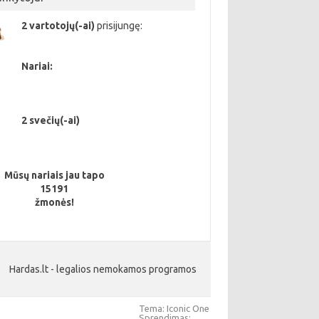
2 vartotojų(-ai)
prisijungę:
Nariai:
2 svečių(-ai)
Mūsų nariais jau tapo
15191
žmonės!
Hardas.lt - legalios nemokamos programos
Tema: Iconic One
Sprendimas: