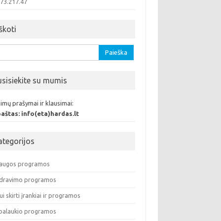
.73.217.47
škoti
oti:
usisiekite su mumis
imų prašymai ir klausimai:
 paštas: info(eta)hardas.lt
ategorijos
augos programos
dravimo programos
ui skirti įrankiai ir programos
balaukio programos