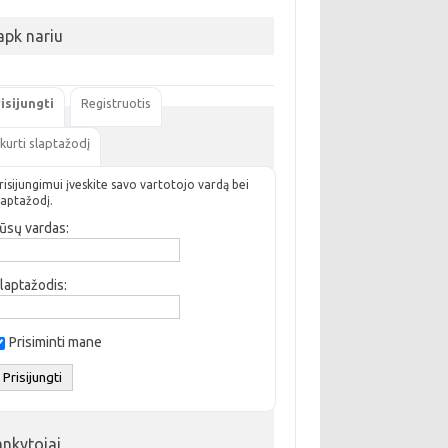
apk nariu
isijungti
Registruotis
kurti slaptažodį
risijungimui įveskite savo vartotojo vardą bei
laptažodį.
ūsų vardas:
laptažodis:
Prisiminti mane
ankytojai