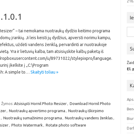
216
.1.0.1
Ie
 Resizer“ – tai nemokama nuotraukų dydžio keitimo programa
Iešk
domų įrankių. Ji leis keisti jų dydžius, apversti norimu kampu,
s efektus, uždėti vandens ženklą, pervardinti ar nuotraukoje
S
vietą. Yra ir lietuvių kalba, tam atsisiųskite kalbų paketą iš
dl.dropboxusercontent.com/u/89731022/stylepixpro/language.
Žaid
turinį įkelkite į „C:\Program
El.
sh: A simple to…
Skaityti toliau »
K
Aps
Žymos:
Atsisiųsti Hornil Photo Resizer
,
Download Hornil Photo
Ben
izer
,
Nuotraukų apvertimo programa
,
Nuotraukų iškirpimo
a
,
Nuotraukų sumažinimo programa
,
Nuotraukų vandens ženklas
,
Biur
sizer
,
Photo Watermark
,
Rotate photo software
Dar