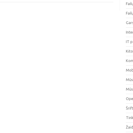
Fai
Fai
Gar
Int
IT 
Kit
Kom
Mob
Mūs
Mūs
Ope
Šrif
Tin
Žai