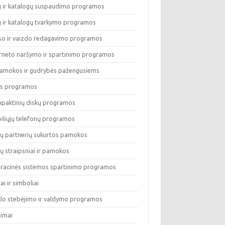
lų ir katalogų suspaudimo programos
lų ir katalogų tvarkymo programos
so ir vaizdo redagavimo programos
erneto naršymo ir spartinimo programos
pamokos ir gudrybės pažengusiems
os programos
paktinių diskų programos
iliųjų telefonų programos
ų partnerių sukurtos pamokos
ų straipsniai ir pamokos
racinės sistemos spartinimo programos
tai ir simboliai
klo stebėjimo ir valdymo programos
dimai