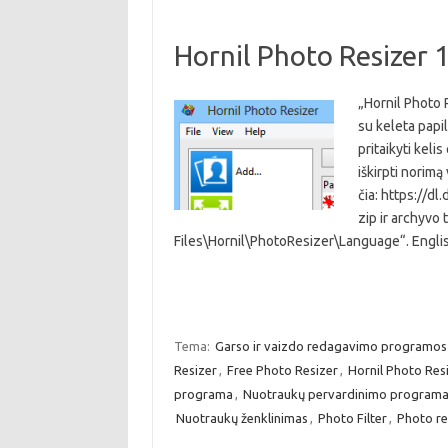
Hornil Photo Resizer 1
„Hornil Photo
su keleta papil
pritaikyti keli
iškirpti norimą 
čia: https://
zip ir archyvo 
Files\Hornil\PhotoResizer\Language“. Engli
Tema:
Garso ir vaizdo redagavimo programos
Resizer
,
Free Photo Resizer
,
Hornil Photo Res
programa
,
Nuotraukų pervardinimo program
Nuotraukų ženklinimas
,
Photo Filter
,
Photo re