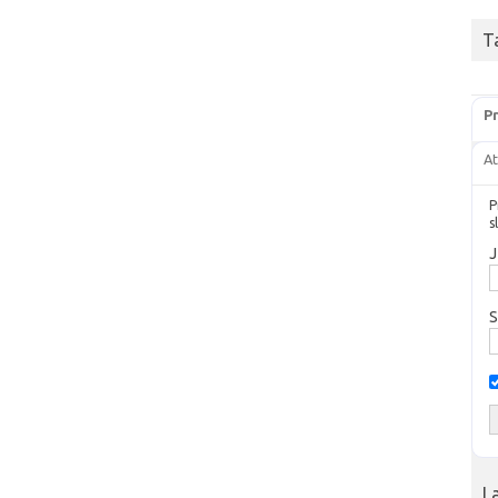
T
Pr
At
P
s
J
S
L