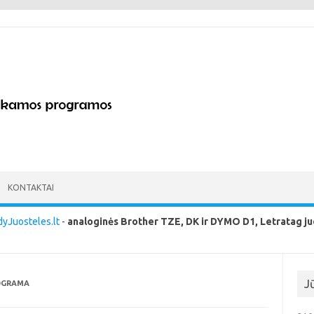
KONTAKTAI
yJuosteles.lt
-
analoginės Brother TZE, DK ir DYMO D1, Letratag ju
J
OGRAMA