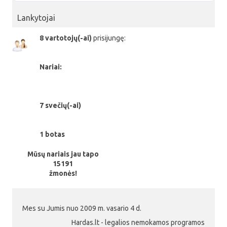
Lankytojai
8 vartotojų(-ai)
prisijungę:
Nariai:
7 svečių(-ai)
1 botas
Mūsų nariais jau tapo
15191
žmonės!
Mes su Jumis nuo 2009 m. vasario 4 d.
Hardas.lt - legalios nemokamos programos