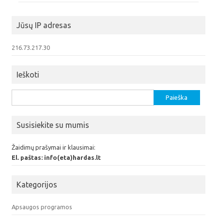
Jūsų IP adresas
216.73.217.30
Ieškoti
Ieškoti:
Susisiekite su mumis
Žaidimų prašymai ir klausimai:
El. paštas: info(eta)hardas.lt
Kategorijos
Apsaugos programos