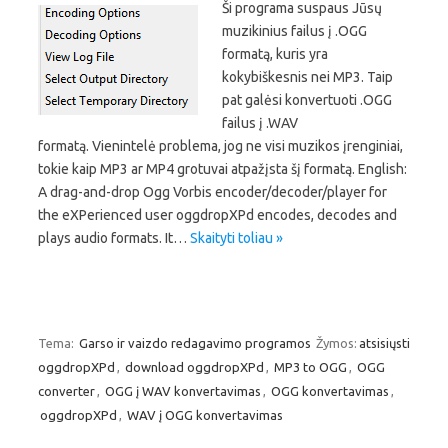
Ši programa suspaus Jūsų
muzikinius failus į .OGG
formatą, kuris yra
kokybiškesnis nei MP3. Taip
pat galėsi konvertuoti .OGG
failus į .WAV
formatą. Vienintelė problema, jog ne visi muzikos įrenginiai,
tokie kaip MP3 ar MP4 grotuvai atpažįsta šį formatą. English:
A drag-and-drop Ogg Vorbis encoder/decoder/player for
the eXPerienced user oggdropXPd encodes, decodes and
plays audio formats. It…
Skaityti toliau »
Tema:
Garso ir vaizdo redagavimo programos
Žymos:
atsisiųsti
oggdropXPd
,
download oggdropXPd
,
MP3 to OGG
,
OGG
converter
,
OGG į WAV konvertavimas
,
OGG konvertavimas
,
oggdropXPd
,
WAV į OGG konvertavimas