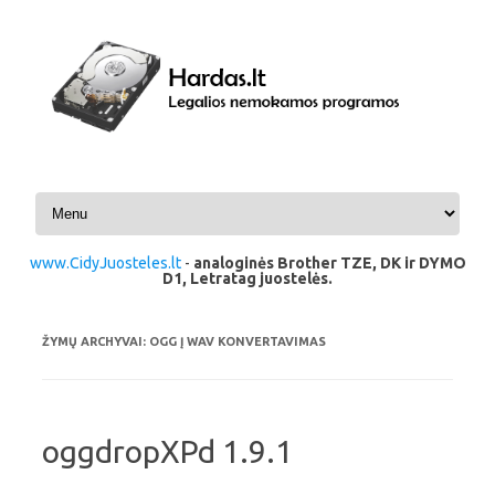
Pereiti prie turinio
www.CidyJuosteles.lt
-
analoginės Brother TZE, DK ir DYMO
D1, Letratag juostelės.
ŽYMŲ ARCHYVAI:
OGG Į WAV KONVERTAVIMAS
oggdropXPd 1.9.1