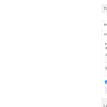
T
Pr
At
P
s
J
S
L