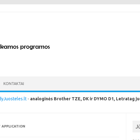
KONTAKTAI
yJuosteles.lt
-
analoginės Brother TZE, DK ir DYMO D1, Letratag ju
J
 APPLICATION