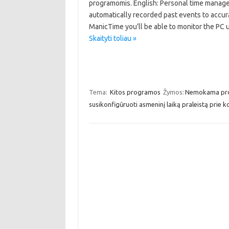
programomis. English: Personal time manage
automatically recorded past events to accur
ManicTime you’ll be able to monitor the PC 
Skaityti toliau »
Tema:
Kitos programos
Žymos:
Nemokama pr
susikonfigūruoti asmeninį laiką praleistą prie