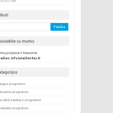
.73.217.139
škoti
oti:
usisiekite su mumis
imų prašymai ir klausimai:
 paštas: info(eta)hardas.lt
ategorijos
augos programos
dravimo programos
ui skirti įrankiai ir programos
balaukio programos