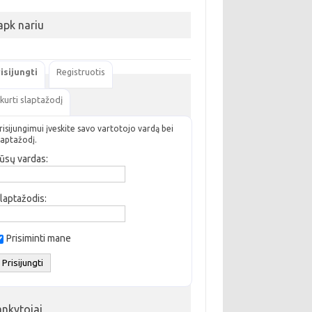
apk nariu
isijungti
Registruotis
kurti slaptažodį
risijungimui įveskite savo vartotojo vardą bei
laptažodį.
ūsų vardas:
laptažodis:
Prisiminti mane
ankytojai