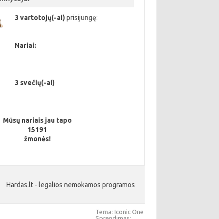
3 vartotojų(-ai)
prisijungę:
Nariai:
3 svečių(-ai)
Mūsų nariais jau tapo
15191
žmonės!
Hardas.lt - legalios nemokamos programos
Tema: Iconic One
Sprendimas: