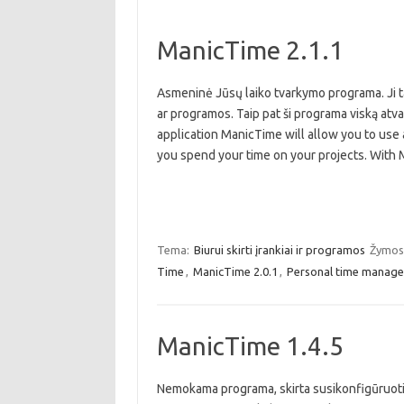
ManicTime 2.1.1
Asmeninė Jūsų laiko tvarkymo programa. Ji tai
ar programos. Taip pat ši programa viską at
application ManicTime will allow you to use
you spend your time on your projects. Wit
Tema:
Biurui skirti įrankiai ir programos
Žymos
Time
,
ManicTime 2.0.1
,
Personal time manage
ManicTime 1.4.5
Nemokama programa, skirta susikonfigūruoti 