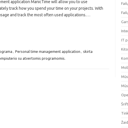
ment application ManicTime will allow you to use
Fai
ately track how you spend your time on your projects. With
Fai
usage and track the most often used applications.…
Gar
Int
IT 
Kit
ograma
,
Personal time management application
,
skirta
 kompiuterio su atvertomis programomis.
Kom
Mob
Mūs
Mūs
Ope
Šrif
Tin
Žai