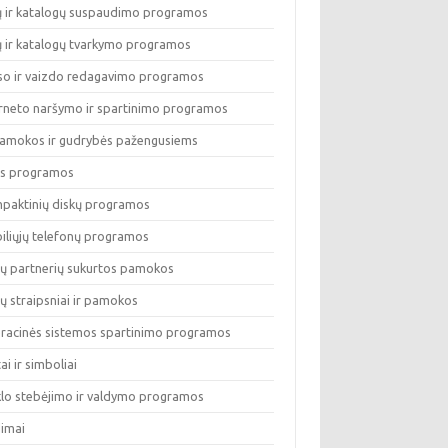
lų ir katalogų suspaudimo programos
lų ir katalogų tvarkymo programos
so ir vaizdo redagavimo programos
erneto naršymo ir spartinimo programos
pamokos ir gudrybės pažengusiems
os programos
paktinių diskų programos
iliųjų telefonų programos
ų partnerių sukurtos pamokos
ų straipsniai ir pamokos
racinės sistemos spartinimo programos
tai ir simboliai
klo stebėjimo ir valdymo programos
dimai