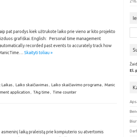
216
Ie
p pat parodys kiek užtrukote laiko prie vieno ar kito projekto
Iešk
vaizduos grafiškai. English: Personal time management
 automatically recorded past events to accurately track how
S
h ManicTime…
Skaityti toliau »
Žaid
El.
:
Laikas
,
Laiko skaičiavimas
,
Laiko skaičiavimo programa
,
Manic
K
ment application
,
TAg time
,
Time counter
Aps
Ben
Biur
Dar
asmeninį laiką praleistą prie kompiuterio su atvertomis