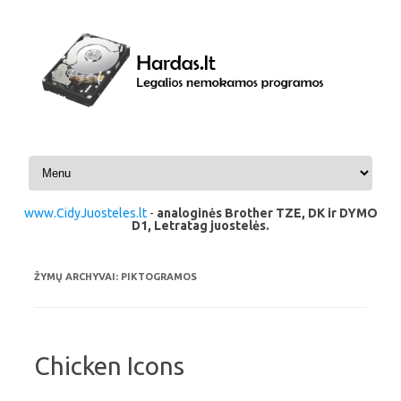
Pereiti prie turinio
www.CidyJuosteles.lt
-
analoginės Brother TZE, DK ir DYMO
D1, Letratag juostelės.
ŽYMŲ ARCHYVAI:
PIKTOGRAMOS
Chicken Icons