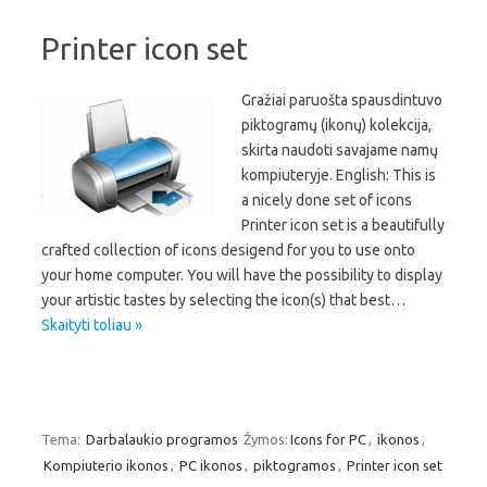
Printer icon set
Gražiai paruošta spausdintuvo
piktogramų (ikonų) kolekcija,
skirta naudoti savajame namų
kompiuteryje. English: This is
a nicely done set of icons
Printer icon set is a beautifully
crafted collection of icons desigend for you to use onto
your home computer. You will have the possibility to display
your artistic tastes by selecting the icon(s) that best…
Skaityti toliau »
Tema:
Darbalaukio programos
Žymos:
Icons for PC
,
ikonos
,
Kompiuterio ikonos
,
PC ikonos
,
piktogramos
,
Printer icon set