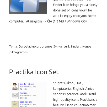
Finder icon brings you a nicely
done set of icons you’ll be
able to enjoy onto yoru home
computer. Atsisiųsti iš=> ČIA (1.2 MB / Windows OS)
Tema:
Darbalaukio programos
Žymos:
curl
,
finder
,
ikonos
,
piktogramos
Practika Icon Set
11 gražių ikonų Jūsų
kompiuteriui. English: A nice
set of 11 practical and useful
high-quality icons Practika is a
beautiful icon collection that