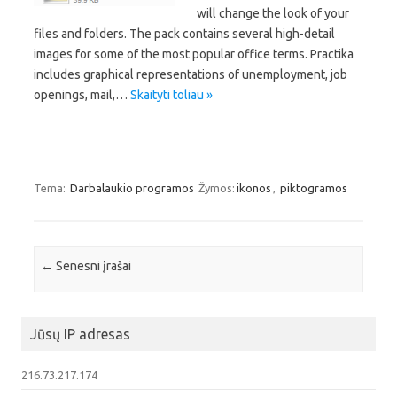
will change the look of your
files and folders. The pack contains several high-detail
images for some of the most popular office terms. Practika
includes graphical representations of unemployment, job
openings, mail,…
Skaityti toliau »
Tema:
Darbalaukio programos
Žymos:
ikonos
,
piktogramos
Įrašo navigacija
←
Senesni įrašai
Jūsų IP adresas
216.73.217.174