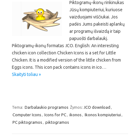
Piktogramų-ikonų rinkinukas
Jūsų kompiuteriui, kuriuose
vaizduojami viščiukai. Jos
padės Jums pakeisti aplankų
ar programų išvaizdą ir taip
papuošti darbalaukį.
Piktogramų-ikonų formatas .ICO. English: An interesting
chicken icon collection Chicken Icons is a set for Little
Chicken. It is a modified version of the little chicken from
Eggs icons. This icon pack contains icons in ico…
Skaityti toliau »
Tema:
Darbalaukio programos
Žymos:
.ICO download
,
Computer Icons
,
Icons for PC
,
ikonos
,
Ikonos kompiuteriui
,
PC piktogramos
,
piktogramos