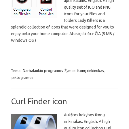
aplankalams. English: A high
quality set of ICO and PNG
icons for your files and
folders Lady Killers is a
splendid collection of icons that were designed for you to
enjoy onto your home computer. Atsisiųsti iš=> ČIA (5 MB /
Windows OS )
Tema:
Darbalaukio programos
Žymos:
Ikonų rinkinukas
,
piktogramos
Curl Finder icon
Aukštos kokybės ikonų
rinkinukas. English: A high
quality icon collection Curl