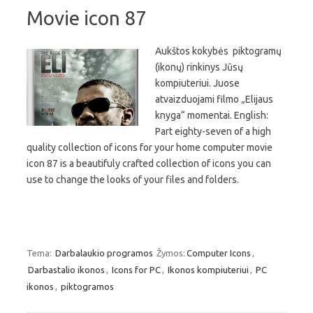
Movie icon 87
Aukštos kokybės piktogramų
(ikonų) rinkinys Jūsų
kompiuteriui. Juose
atvaizduojami filmo „Elijaus
knyga“ momentai. English:
Part eighty-seven of a high
quality collection of icons for your home computer movie
icon 87 is a beautifuly crafted collection of icons you can
use to change the looks of your files and folders.
Tema:
Darbalaukio programos
Žymos:
Computer Icons
,
Darbastalio ikonos
,
Icons for PC
,
Ikonos kompiuteriui
,
PC
ikonos
,
piktogramos