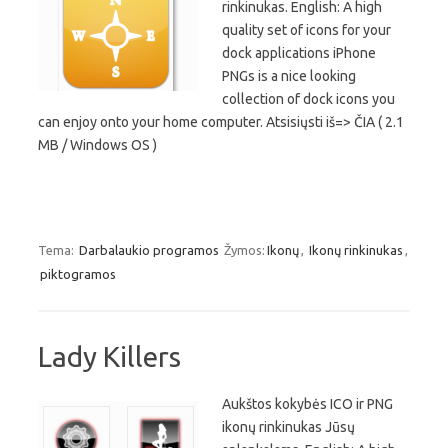
rinkinukas. English: A high
quality set of icons for your
dock applications iPhone
PNGs is a nice looking
collection of dock icons you
can enjoy onto your home computer. Atsisiųsti iš=> ČIA ( 2.1
MB / Windows OS )
Tema:
Darbalaukio programos
Žymos:
Ikonų
,
Ikonų rinkinukas
,
piktogramos
Lady Killers
Aukštos kokybės ICO ir PNG
ikonų rinkinukas Jūsų