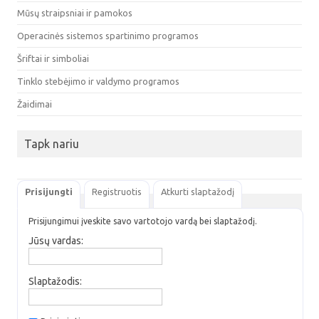
Mūsų straipsniai ir pamokos
Operacinės sistemos spartinimo programos
Šriftai ir simboliai
Tinklo stebėjimo ir valdymo programos
Žaidimai
Tapk nariu
Prisijungti
Registruotis
Atkurti slaptažodį
Prisijungimui įveskite savo vartotojo vardą bei slaptažodį.
Jūsų vardas:
Slaptažodis: