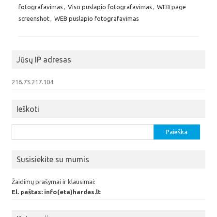
fotografavimas
,
Viso puslapio fotografavimas
,
WEB page
screenshot
,
WEB puslapio fotografavimas
Jūsų IP adresas
216.73.217.104
Ieškoti
Ieškoti:
Susisiekite su mumis
Žaidimų prašymai ir klausimai:
El. paštas: info(eta)hardas.lt