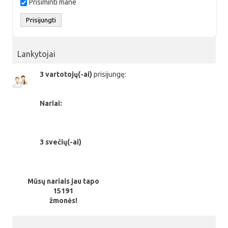
Prisiminti mane
Lankytojai
3 vartotojų(-ai)
prisijungę:
Nariai:
3 svečių(-ai)
Mūsų nariais jau tapo
15191
žmonės!