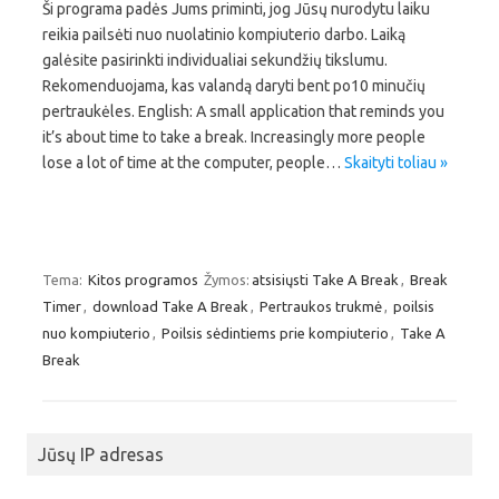
Ši programa padės Jums priminti, jog Jūsų nurodytu laiku
reikia pailsėti nuo nuolatinio kompiuterio darbo. Laiką
galėsite pasirinkti individualiai sekundžių tikslumu.
Rekomenduojama, kas valandą daryti bent po10 minučių
pertraukėles. English: A small application that reminds you
it’s about time to take a break. Increasingly more people
lose a lot of time at the computer, people…
Skaityti toliau »
Tema:
Kitos programos
Žymos:
atsisiųsti Take A Break
,
Break
Timer
,
download Take A Break
,
Pertraukos trukmė
,
poilsis
nuo kompiuterio
,
Poilsis sėdintiems prie kompiuterio
,
Take A
Break
Jūsų IP adresas