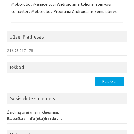
Moborobo
,
Manage your Android smartphone from your
computer
,
Moborobo
,
Programa Androidams kompiuteryje
Jūsų IP adresas
216.73.217.178
Ieškoti
Ieškoti:
Susisiekite su mumis
Žaidimų prašymai ir klausimai:
El. paštas: info(eta)hardas.lt