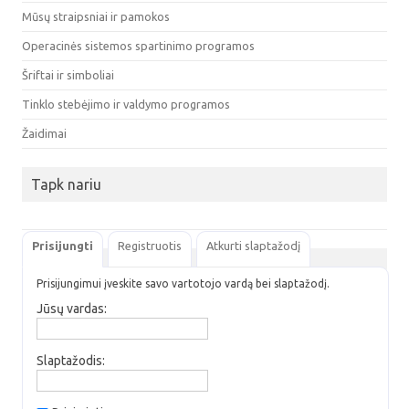
Mūsų straipsniai ir pamokos
Operacinės sistemos spartinimo programos
Šriftai ir simboliai
Tinklo stebėjimo ir valdymo programos
Žaidimai
Tapk nariu
Prisijungti
Registruotis
Atkurti slaptažodį
Prisijungimui įveskite savo vartotojo vardą bei slaptažodį.
Jūsų vardas:
Slaptažodis: