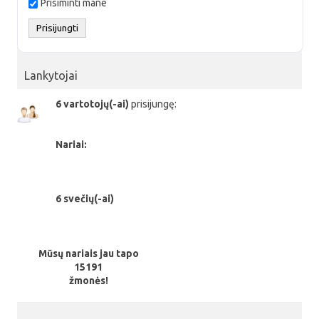
Prisiminti mane
Lankytojai
6 vartotojų(-ai)
prisijungę:
Nariai:
6 svečių(-ai)
Mūsų nariais jau tapo
15191
žmonės!