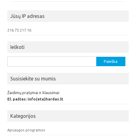
Jūsų IP adresas
216.73.217.16
Ieškoti
Ieškoti:
Susisiekite su mumis
Žaidimų prašymai ir klausimai:
El. paštas: info(eta)hardas.lt
Kategorijos
Apsaugos programos