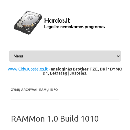
Pereiti prie turinio
www.CidyJuosteles.lt
-
analoginės Brother TZE, DK ir DYMO
D1, Letratag juostelės.
ŽYMŲ ARCHYVAI:
RAMŲ INFO
RAMMon 1.0 Build 1010