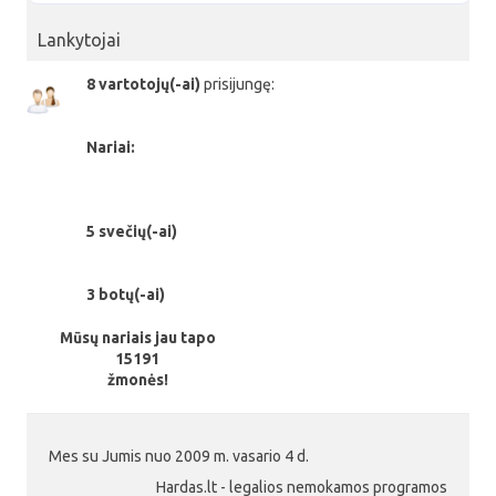
Lankytojai
8 vartotojų(-ai)
prisijungę:
Nariai:
5 svečių(-ai)
3 botų(-ai)
Mūsų nariais jau tapo
15191
žmonės!
Mes su Jumis nuo 2009 m. vasario 4 d.
Hardas.lt - legalios nemokamos programos