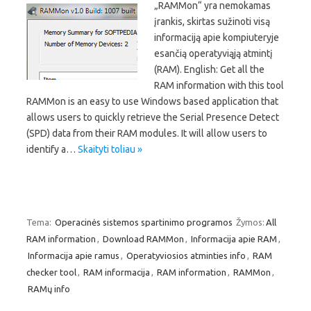
„RAMMon“ yra nemokamas
įrankis, skirtas sužinoti visą
informaciją apie kompiuteryje
esančią operatyviąją atmintį
(RAM). English: Get all the
RAM information with this tool
RAMMon is an easy to use Windows based application that
allows users to quickly retrieve the Serial Presence Detect
(SPD) data from their RAM modules. It will allow users to
identify a…
Skaityti toliau »
Tema:
Operacinės sistemos spartinimo programos
Žymos:
All
RAM information
,
Download RAMMon
,
Informacija apie RAM
,
Informacija apie ramus
,
Operatyviosios atminties info
,
RAM
checker tool
,
RAM informacija
,
RAM information
,
RAMMon
,
RAMų info