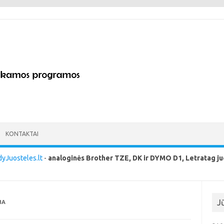
KONTAKTAI
yJuosteles.lt
-
analoginės Brother TZE, DK ir DYMO D1, Letratag ju
J
MA