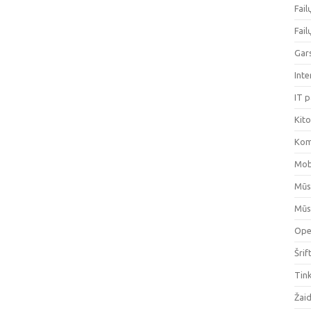
Fai
Fai
Gar
Int
IT 
Kit
Kom
Mob
Mūs
Mūs
Ope
Šrif
Tin
Žai