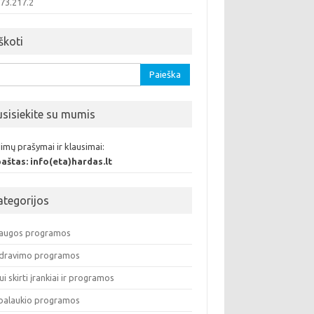
.73.217.2
škoti
oti:
usisiekite su mumis
imų prašymai ir klausimai:
 paštas: info(eta)hardas.lt
ategorijos
augos programos
dravimo programos
ui skirti įrankiai ir programos
balaukio programos