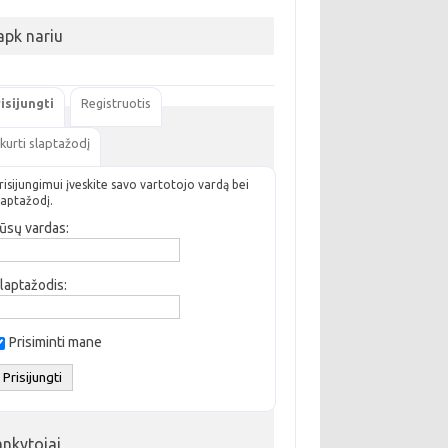
apk nariu
isijungti
Registruotis
kurti slaptažodį
risijungimui įveskite savo vartotojo vardą bei
laptažodį.
ūsų vardas:
laptažodis:
Prisiminti mane
ankytojai