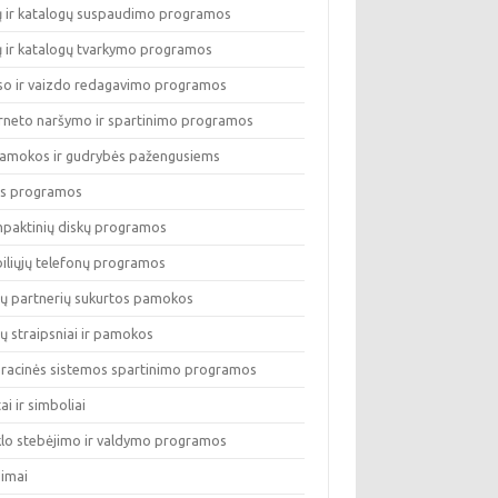
lų ir katalogų suspaudimo programos
lų ir katalogų tvarkymo programos
so ir vaizdo redagavimo programos
erneto naršymo ir spartinimo programos
pamokos ir gudrybės pažengusiems
os programos
paktinių diskų programos
iliųjų telefonų programos
ų partnerių sukurtos pamokos
ų straipsniai ir pamokos
racinės sistemos spartinimo programos
tai ir simboliai
klo stebėjimo ir valdymo programos
dimai