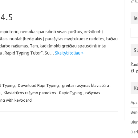
216
 4.5
Ie
iuteriu, nemoka spausdinti visais pirštais, nežiūrint į
Iešk
štais, nuolat įbedę akis į parašytas mygtukuose raideles, tačiau
darbo našumas. Tam, kad išmokti greičiau spausdinti ir tai
S
rama „Rapid Typing Tutor“. Su…
Skaityti toliau »
Žaid
El.
id Typing
,
Download Rapi Typing
,
greitas rašymas klaviatūra
,
K
g
,
Klaviatūros rašymo pamokos
,
RapidTyping
,
rašymas
ing with keyboard
Aps
Ben
Biur
Dar