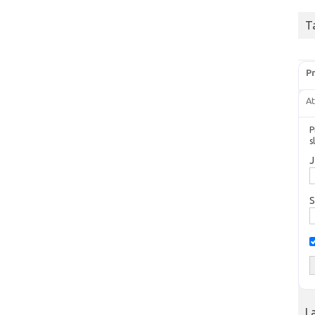
T
Pr
At
P
s
J
S
L