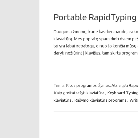
Portable RapidTyping
Dauguma žmonių, kurie kasdien naudojasi komp
klaviatūrą. Mes pripratę spausdinti dviem pir
tai yra labai nepatogu, o nuo to kenčia mūsų 
daryti nežiūrint į klavišus, tam skirta prog
Tema:
Kitos programos
Žymos:
Atsisiųsti Rap
Kaip greitai rašyti klaviatūra
,
Keyboard Typin
klaviatūra
,
Rašymo klaviatūra programa
,
Writ