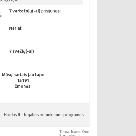
7 vartotojų(-ai)
prisijungę:
Nariai:
7 svečių(-ai)
Mūsų nariais jau tapo
15191
žmonės!
Hardas.lt - legalios nemokamos programos
Tema: Iconic One
Sprendimas: