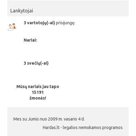
Lankytojai
3 vartotojų(-ai)
prisijungę:
Nariai:
3 svečių(-ai)
Mūsų nariais jau tapo
15191
žmonės!
Mes su Jumis nuo 2009 m. vasario 4 d.
Hardas.lt - legalios nemokamos programos