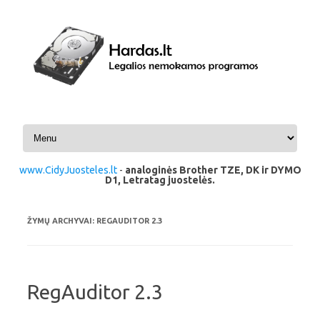
Pereiti prie turinio
www.CidyJuosteles.lt
-
analoginės Brother TZE, DK ir DYMO
D1, Letratag juostelės.
ŽYMŲ ARCHYVAI:
REGAUDITOR 2.3
RegAuditor 2.3