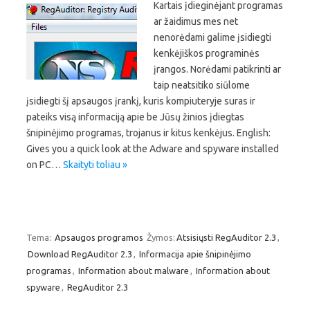
Kartais įdieginėjant programas
ar žaidimus mes net
nenorėdami galime įsidiegti
kenkėjiškos programinės
įrangos. Norėdami patikrinti ar
taip neatsitiko siūlome
įsidiegti šį apsaugos įrankį, kuris kompiuteryje suras ir
pateiks visą informaciją apie be Jūsų žinios įdiegtas
šnipinėjimo programas, trojanus ir kitus kenkėjus. English:
Gives you a quick look at the Adware and spyware installed
on PC…
Skaityti toliau »
Tema:
Apsaugos programos
Žymos:
Atsisiųsti RegAuditor 2.3
,
Download RegAuditor 2.3
,
Informacija apie šnipinėjimo
programas
,
Information about malware
,
Information about
spyware
,
RegAuditor 2.3