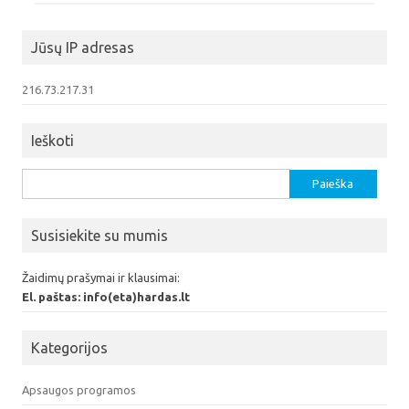
Jūsų IP adresas
216.73.217.31
Ieškoti
Ieškoti:
Susisiekite su mumis
Žaidimų prašymai ir klausimai:
El. paštas: info(eta)hardas.lt
Kategorijos
Apsaugos programos