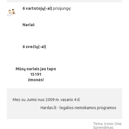
6 vartotojų(-ai)
prisijungę:
Nariai:
6 svečių(-ai)
Mūsų nariais jau tapo
15191
žmonės!
Mes su Jumis nuo 2009 m. vasario 4 d.
Hardas.lt - legalios nemokamos programos
Tema: Iconic One
Sprendimas: