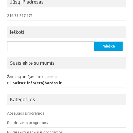
Jūsų IP adresas
216.73.217.173
Ieškoti
Ieškoti:
Susisiekite su mumis
Žaidimų prašymai ir klausimai:
El. paštas: info(eta)hardas.lt
Kategorijos
Apsaugos programos
Bendravimo programos
Biurui skirti įrankiai ir programos