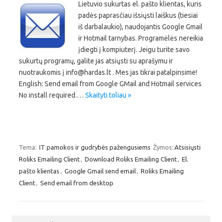
Lietuvio sukurtas el. pašto klientas, kuris
padės paprasčiau išsiųsti laiškus (tiesiai
iš darbalaukio), naudojantis Google Gmail
ir Hotmail tarnybas. Programėlės nereikia
įdiegti į kompiuterį. Jeigu turite savo
sukurtų programų, galite jas atsiųsti su aprašymu ir
nuotraukomis į info@hardas.lt . Mes jas tikrai patalpinsime!
English: Send email from Google GMail and Hotmail services
No install required.…
Skaityti toliau »
Tema:
IT pamokos ir gudrybės pažengusiems
Žymos:
Atsisiųsti
Roliks Emailing Client
,
Download Roliks Emailing Client
,
El.
pašto klientas
,
Google Gmail send email
,
Roliks Emailing
Client
,
Send email from desktop