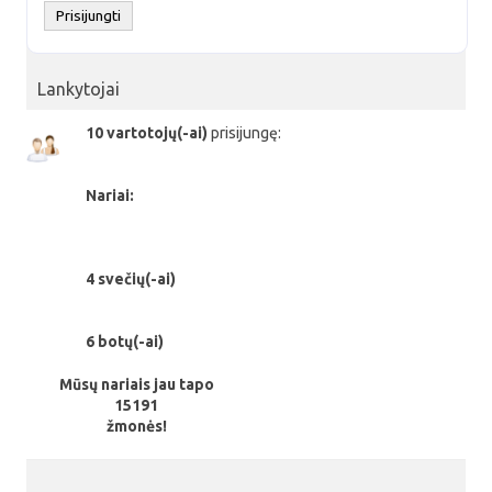
Lankytojai
10 vartotojų(-ai)
prisijungę:
Nariai:
4 svečių(-ai)
6 botų(-ai)
Mūsų nariais jau tapo
15191
žmonės!