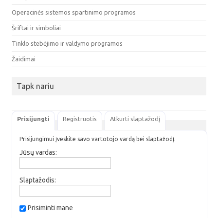
Operacinės sistemos spartinimo programos
Šriftai ir simboliai
Tinklo stebėjimo ir valdymo programos
Žaidimai
Tapk nariu
Prisijungti
Registruotis
Atkurti slaptažodį
Prisijungimui įveskite savo vartotojo vardą bei slaptažodį.
Jūsų vardas:
Slaptažodis:
Prisiminti mane