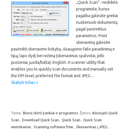
„Quick Scan“- nedidelė
programėle, kurios
pagalba galėsite greitai
nuskenuoti dokumentą
pagal pasirinktus
parametrus. Prieš
skenavimą galėsite
pasirinkti skenavimo kokybę, išsaugomo failo pavadinimą ir
tipą, lapo dydį bei režimą (skenavimas spalvotai, pilki
pustoniai, juoda/balta). English: A scanner utility that
enables you to quickly scan documents and manually set
the DPI level, preferred file format and JPEG…
Skaityti toliau »
Tema:
Biurui skirti įrankiai ir programos
Žymos:
Atsisiųsti Quick
Scan
,
Download Quick Scan
,
Quick Scan
,
Quick Scan
nemokamai
,
Scanning software free
,
Skenavimas į JPEG
,