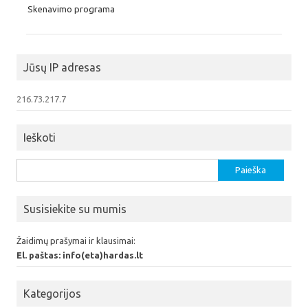
Skenavimo programa
Jūsų IP adresas
216.73.217.7
Ieškoti
Ieškoti:
Susisiekite su mumis
Žaidimų prašymai ir klausimai:
El. paštas: info(eta)hardas.lt
Kategorijos