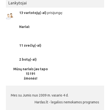
Lankytojai
13 vartotojų(-ai)
prisijungę:
Nariai:
11 svečių(-ai)
2 botų(-ai)
Mūsų nariais jau tapo
15191
žmonės!
Mes su Jumis nuo 2009 m. vasario 4 d.
Hardas.lt - legalios nemokamos programos