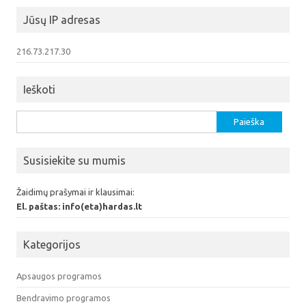
Jūsų IP adresas
216.73.217.30
Ieškoti
Ieškoti:
Susisiekite su mumis
Žaidimų prašymai ir klausimai:
El. paštas: info(eta)hardas.lt
Kategorijos
Apsaugos programos
Bendravimo programos