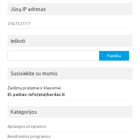
Jūsų IP adresas
216.73.217.7
Ieškoti
Ieškoti:
Susisiekite su mumis
Žaidimų prašymai ir klausimai:
El. paštas: info(eta)hardas.lt
Kategorijos
Apsaugos programos
Bendravimo programos