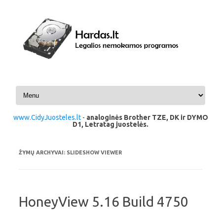
Pereiti prie turinio
www.CidyJuosteles.lt
-
analoginės Brother TZE, DK ir DYMO
D1, Letratag juostelės.
ŽYMŲ ARCHYVAI:
SLIDESHOW VIEWER
HoneyView 5.16 Build 4750