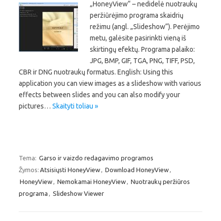
„HoneyView“ – nedidelė nuotraukų
peržiūrėjimo programa skaidrių
režimu (angl. „Slideshow“). Perėjimo
metu, galėsite pasirinkti vieną iš
skirtingų efektų. Programa palaiko:
JPG, BMP, GIF, TGA, PNG, TIFF, PSD,
CBR ir DNG nuotraukų formatus. English: Using this
application you can view images as a slideshow with various
effects between slides and you can also modify your
pictures…
Skaityti toliau »
Tema:
Garso ir vaizdo redagavimo programos
Žymos:
Atsisiųsti HoneyView
,
Download HoneyView
,
HoneyView
,
Nemokamai HoneyView
,
Nuotraukų peržiūros
programa
,
Slideshow Viewer