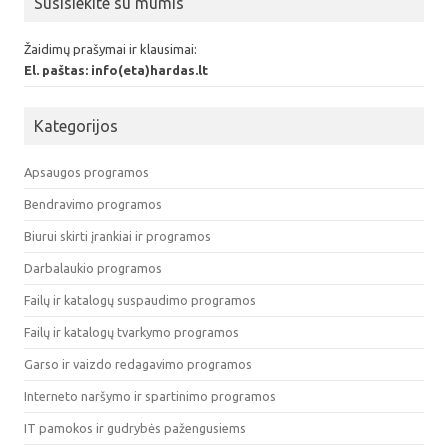
Susisiekite su mumis
Žaidimų prašymai ir klausimai:
El. paštas: info(eta)hardas.lt
Kategorijos
Apsaugos programos
Bendravimo programos
Biurui skirti įrankiai ir programos
Darbalaukio programos
Failų ir katalogų suspaudimo programos
Failų ir katalogų tvarkymo programos
Garso ir vaizdo redagavimo programos
Interneto naršymo ir spartinimo programos
IT pamokos ir gudrybės pažengusiems