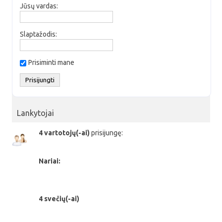
Jūsų vardas:
Slaptažodis:
Prisiminti mane
Lankytojai
4 vartotojų(-ai)
prisijungę:
Nariai:
4 svečių(-ai)