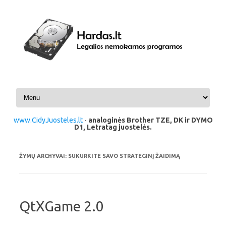
Pereiti prie turinio
www.CidyJuosteles.lt
-
analoginės Brother TZE, DK ir DYMO
D1, Letratag juostelės.
ŽYMŲ ARCHYVAI:
SUKURKITE SAVO STRATEGINĮ ŽAIDIMĄ
QtXGame 2.0