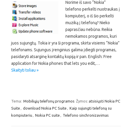
Norime iš savo “Nokia”
telefono perkelti nuotraukas į
kompiuterį, o iš šio perkelti
muziką į telefoną? Nieko
paprasčiau nebūna. Reikia
nemokamos programos, kuri
juos sujungtų. Tokia ir yra ši programa, skirta visiems “Nokia”
telefonams. Sujungus įrenginius galima įdiegti programas,
pasidaryti atsarginę kontaktų kopiją ir pan. English: Free
application for Nokia phones that lets you edit,…
Skaityti toliau »
Tema:
Mobiliųjų telefonų programos
Žymos:
atsisiųsti Nokia PC
Suite
,
download Nokia PC Suite
,
Kaip sujungti telefoną su
kompiuteriu
,
Nokia PC suite
,
Telefono sinchronizavimas