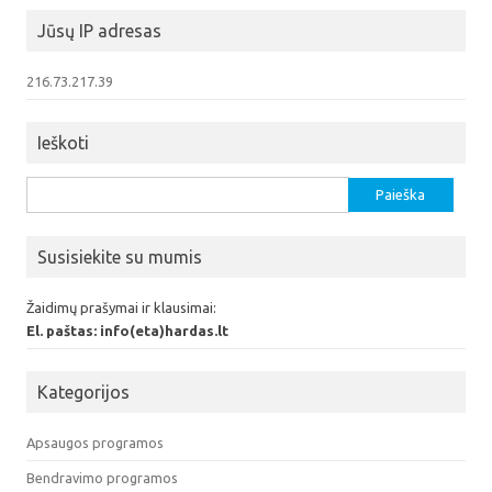
Jūsų IP adresas
216.73.217.39
Ieškoti
Ieškoti:
Susisiekite su mumis
Žaidimų prašymai ir klausimai:
El. paštas: info(eta)hardas.lt
Kategorijos
Apsaugos programos
Bendravimo programos