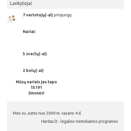
Lankytojai
7 vartotojų(-ai)
prisijungę:
Nariai:
5 svečių(-ai)
2 botų(-ai)
Mūsų nariais jau tapo
15191
žmonės!
Mes su Jumis nuo 2009 m. vasario 4 d.
Hardas.lt - legalios nemokamos programos